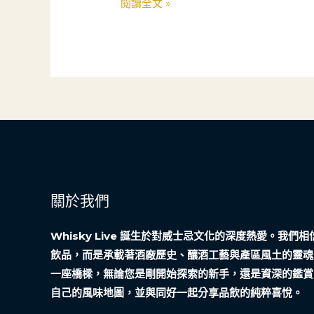
故
閱讀全文 »
如
事
何
在
樹
林
找
到
人
生
「安
關於我們
全
網」？
Whisky Live 誕生於對威士忌文化的深度熱愛。我
——
飲品，而是承載著酒廠歷史、釀酒工藝與產區風土的靈魂
一
一座橋樑，無論您是剛開始探索的新手，還是資深的鑑賞
位
自己的風味地圖，並與同好一起分享品飲的純粹喜悅。
50
歲