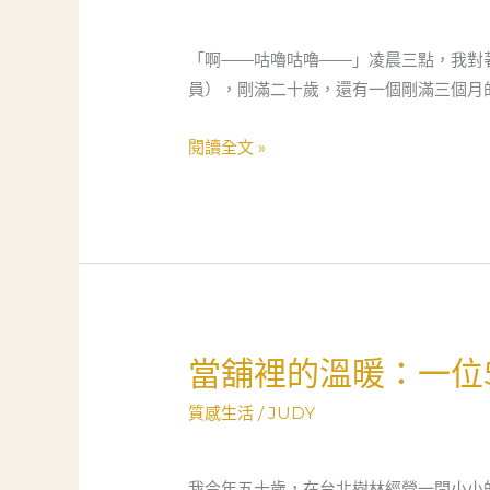
爸
爸
「啊——咕嚕咕嚕——」凌晨三點，我對
的
員），剛滿二十歲，還有一個剛滿三個月
樹
林
閱讀全文 »
奇
遇：
當
舖
不
只
是
當舖裡的溫暖：一位
當
救
舖
急，
質感生活
/
JUDY
裡
更
的
是
溫
我今年五十歲，在台北樹林經營一間小小