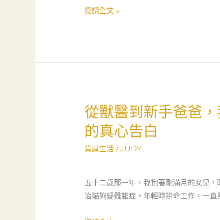
救
當
閱讀全文 »
窮
舖
的
不
社
是
會
黑
安
洞，
全
而
網
是
從獸醫到新手爸爸，
從
社
獸
的真心告白
會
醫
安
到
質感生活
/
JUDY
全
新
網
手
的
五十二歲那一年，我抱著剛滿月的女兒，
爸
真
治貓狗疑難雜症。年輕時拚命工作，一直
爸，
實
我