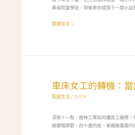
社
暖：
美容院當學徒，到後來存錢頂下一間小店
會
一
安
位
閱讀全文 »
全
50
網
歲
的
老
真
闆
實
娘
溫
的
度
周
車床女工的轉機：當
車
轉
床
故
質感生活
/
JUDY
女
事，
工
救
的
深夜十一點，樹林工業區的鐵皮工廠裡，
急
轉
被螺帽擰緊。四十歲的她，單親撫養國中
不
機：