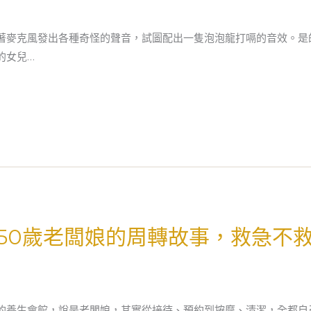
著麥克風發出各種奇怪的聲音，試圖配出一隻泡泡龍打嗝的音效。是
的女兒…
50歲老闆娘的周轉故事，救急不
的養生會館，說是老闆娘，其實從接待、預約到按摩、清潔，全都自