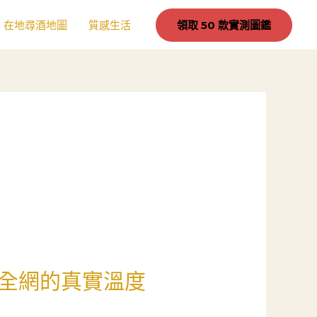
在地尋酒地圖
質感生活
領取 50 款實測圖鑑
全網的真實溫度