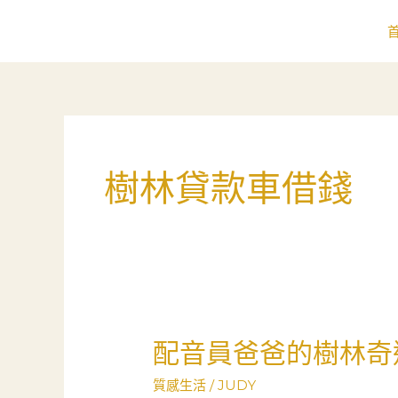
跳
至
主
要
內
容
樹林貸款車借錢
配音員爸爸的樹林奇
配
音
質感生活
/
JUDY
員