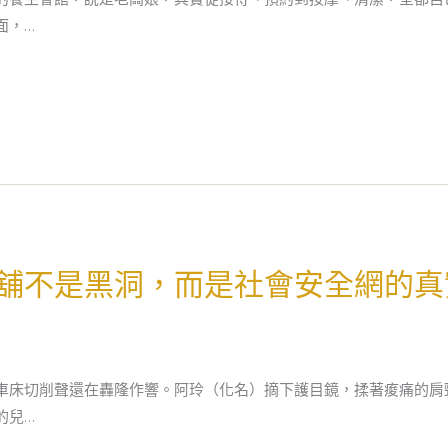
面，…
舖不是黑洞，而是社會安全網的真
車床切削聲還在轟隆作響。阿玲（化名）摘下護目鏡，揉著痠痛的肩
的兒…