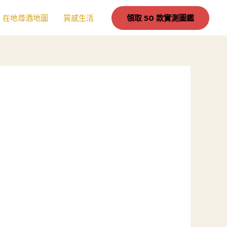
在地尋酒地圖
質感生活
領取 50 款實測圖鑑