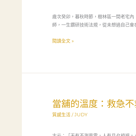
子
卻
歲次癸卯，暮秋時節，樹林區一間老宅內
逢
師，一生鑽研技術法規，從未想過自己會
困
厄：
閱讀全文 »
一
位
專
利
師
的
當
當舖的溫度：救急不
當
舖
舖
救
質感生活
/
JUDY
的
急
溫
記
度：
古云：「天有不測風雲，人有旦夕禍福。