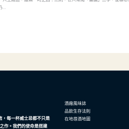
乃…
酒廠風味誌
品飲生存法則
們相信，每一杯威士忌都不只是
在地尋酒地圖
之作。我們的使命是搭建