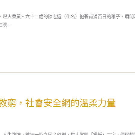
，燈火昏黃。六十二歲的陳志遠（化名）抱著甫滿百日的稚子，眉間
在晚…
救窮，社會安全網的溫柔力量
」人生路途，誰無一時之困？然則，世人常聞「當舖」二字，便聯想