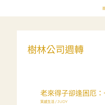
跳
至
主
要
內
容
樹林公司週轉
老來得子卻逢困厄：
老
來
質感生活
/
JUDY
得