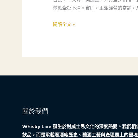
救
幫派牽扯不清。實則，正派經營的當舖，
急
不
閱讀全文 »
救
窮，
社
會
安
全
網
的
溫
柔
關於我們
力
量
Whisky Live 誕生於對威士忌文化的深度熱愛。我
飲品，而是承載著酒廠歷史、釀酒工藝與產區風土的靈魂