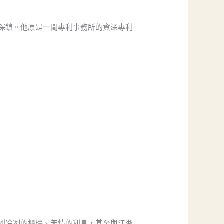
深鎖。他原是一間專利事務所的資深專利
到冷冽的櫃檯、無情的利息，甚至與江湖