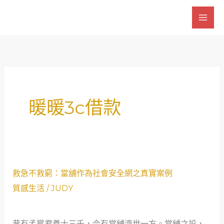
跳
至
主
要
內
容
暖暖3c借款
救
救急不救窮：當舖作為社會安全網之真實案例
急
質感生活
/
JUDY
不
救
昔有孟嘗君養士三千，今有當舖濟世一方。當舖之設，