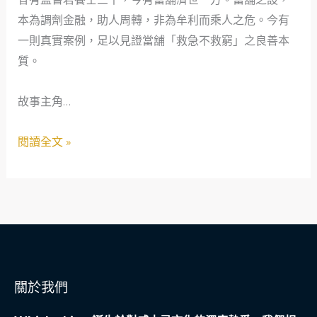
窮：
本為調劑金融，助人周轉，非為牟利而乘人之危。今有
當
一則真實案例，足以見證當舖「救急不救窮」之良善本
舖
質。
作
為
故事主角…
社
會
閱讀全文 »
安
全
網
之
真
實
案
關於我們
例