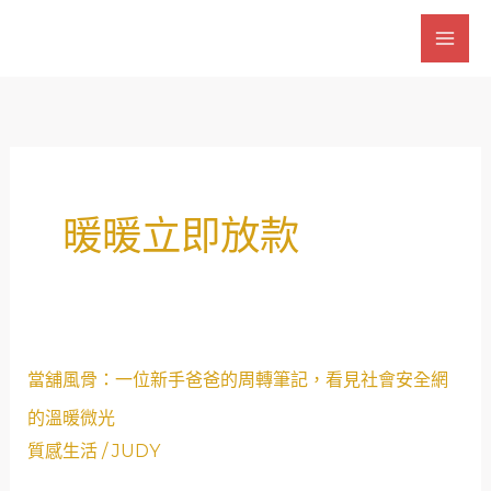
跳
至
主
要
內
容
暖暖立即放款
當
當舖風骨：一位新手爸爸的周轉筆記，看見社會安全網
舖
的溫暖微光
風
質感生活
/
JUDY
骨：