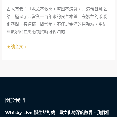
一
古人有云：「救急不救窮，濟困不濟貪。」這句智慧之
位
語，道盡了典當業千百年來的良善本質。在繁華的暖暖
新
街巷間，有這樣一間當舖，不僅是金流的周轉站，更是
手
無數家庭在風雨飄搖時可暫泊的…
爸
爸
閱讀全文 »
的
周
轉
筆
記，
看
見
關於我們
社
會
Whisky Live 誕生於對威士忌文化的深度熱愛。我們相
安