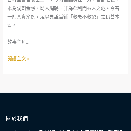
窮：
本為調劑金融，助人周轉，非為牟利而乘人之危。今有
當
一則真實案例，足以見證當舖「救急不救窮」之良善本
舖
質。
作
為
故事主角…
社
會
閱讀全文 »
安
全
網
之
真
實
案
關於我們
例