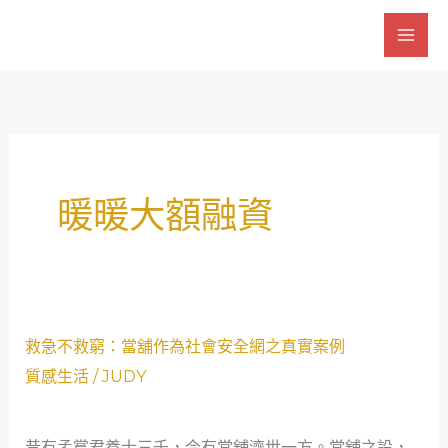
跳
至
主
要
內
容
暖暖大額融資
救
救急不救窮：當舖作為社會安全網之真實案例
急
質感生活
/
JUDY
不
救
昔有孟嘗君養士三千，今有當舖濟世一方。當舖之設，