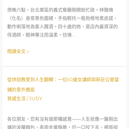
窮：
傍晚六點，台北東區的義式餐廳剛開始忙碌。林雅晴
一
（化名）身穿黑色圍裙，手指輕托一瓶勃根地黑皮諾，
位
動作俐落地為客人醒酒。四十歲的她，是店內最資深的
單
侍酒師，眼神專注而溫柔，彷彿…
親
侍
閱讀全文 »
酒
師
在
新
從
從烘焙教室到人生翻轉：一位50歲女講師與新莊公營當
莊
烘
鋪的意外邂逅
公
焙
質感生活
/
JUDY
營
教
當
室
鋪
各位朋友，您有沒有過那種感覺——人生就像一盤剛出
到
找
爐的波蘿麵包，表面金黃酥脆，可一口咬下去，裡面卻
人