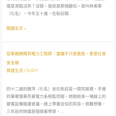
到
還是濕黏沒熟？沒錯，我就是那個麵包。我叫林美華
生
的
（化名），今年五十歲，在新莊開…
翻
社
轉：
閱讀全文 »
會
一
安
位
全
50
網
歲
從
從單親媽媽到電力工程師：當舖不只是救急，更是社會
女
單
安全網
講
親
質感生活
/
JUDY
師
媽
與
媽
新
四十二歲的雅萍（化名）坐在新莊區一間茶館裡，手邊
到
莊
的筆電螢幕亮著電力系統監控圖。她剛結束一場線上的
電
公
變電設備維護會議，臉上帶著自信的笑容。很難想像，
力
營
三年前的她還是個揹著學貸、…
工