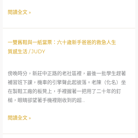
當
程
閱讀全文 »
鋪
師：
的
當
意
舖
外
不
一
一雙舊鞋與一紙當票：六十歲新手爸爸的救急人生
邂
只
雙
質感生活
/
JUDY
逅
是
舊
救
鞋
傍晚時分，新莊中正路的老社區裡，最後一批學生趕著
急，
與
補習班下課，機車的引擎聲此起彼落。老陳（化名）坐
更
一
在製鞋工廠的板凳上，手裡握著一把用了二十年的釘
是
紙
槌，眼睛卻望著手機裡剛收到的超…
社
當
會
票：
閱讀全文 »
安
六
全
十
網