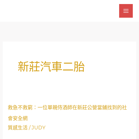
跳
至
主
要
內
容
新莊汽車二胎
救
救急不救窮：一位單親侍酒師在新莊公營當鋪找到的社
急
會安全網
不
質感生活
/
JUDY
救