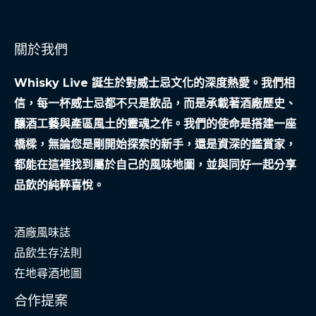
不
救
關於我們
窮，
才
Whisky Live 誕生於對威士忌文化的深度熱愛。我們相
是
信，每一杯威士忌都不只是飲品，而是承載著酒廠歷史、
社
釀酒工藝與產區風土的靈魂之作。我們的使命是搭建一座
會
橋樑，無論您是剛開始探索的新手，還是資深的鑑賞家，
安
都能在這裡找到屬於自己的風味地圖，並與同好一起分享
全
品飲的純粹喜悅。
網
酒廠風味誌
品飲生存法則
在地尋酒地圖
合作提案