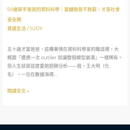
歲
50
新
50歲新手爸爸的資料科學：當舖救急不救窮，才是社會
歲
手
安全網
新
爸
質感生活
/
JUDY
手
爸
爸
的
五十歲才當爸爸，這種事情在資料科學家的職涯裡，大
爸
救
概跟「遭遇一次 outlier 就讓整個模型崩潰」一樣稀有。
的
急
但人生就是這麼愛跑迴歸分析——我，王大明（化
資
人
名），一位在數據海裡…
料
生
科
閱讀全文 »
學：
當
舖
救
急