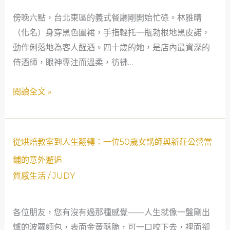
窮：
傍晚六點，台北東區的義式餐廳剛開始忙碌。林雅晴
一
（化名）身穿黑色圍裙，手指輕托一瓶勃根地黑皮諾，
位
動作俐落地為客人醒酒。四十歲的她，是店內最資深的
單
侍酒師，眼神專注而溫柔，彷彿…
親
侍
閱讀全文 »
酒
師
在
新
從
從烘焙教室到人生翻轉：一位50歲女講師與新莊公營當
莊
烘
鋪的意外邂逅
公
焙
質感生活
/
JUDY
營
教
當
室
鋪
各位朋友，您有沒有過那種感覺——人生就像一盤剛出
到
找
爐的波蘿麵包，表面金黃酥脆，可一口咬下去，裡面卻
人