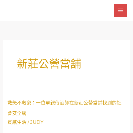
跳
至
主
要
內
容
新莊公營當舖
救
救急不救窮：一位單親侍酒師在新莊公營當鋪找到的社
急
會安全網
不
質感生活
/
JUDY
救