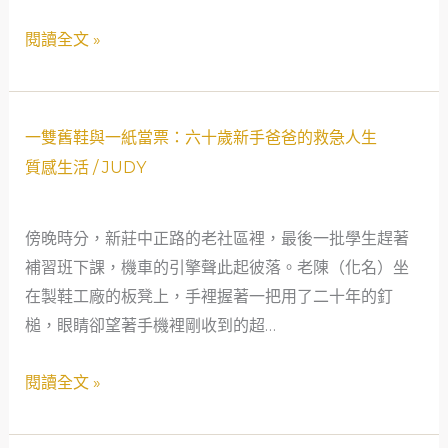
當
程
閱讀全文 »
鋪
師：
的
當
意
舖
外
不
一
一雙舊鞋與一紙當票：六十歲新手爸爸的救急人生
邂
只
雙
質感生活
/
JUDY
逅
是
舊
救
鞋
傍晚時分，新莊中正路的老社區裡，最後一批學生趕著
急，
與
補習班下課，機車的引擎聲此起彼落。老陳（化名）坐
更
一
在製鞋工廠的板凳上，手裡握著一把用了二十年的釘
是
紙
槌，眼睛卻望著手機裡剛收到的超…
社
當
會
票：
閱讀全文 »
安
六
全
十
網