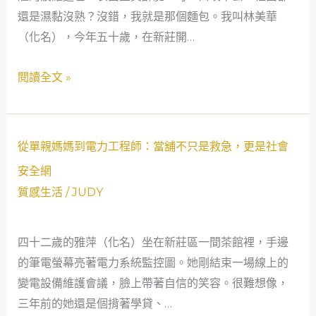
到
還是濕黏沒熟？沒錯，我就是那個麵包。我叫林美華
生
的
（化名），今年五十歲，在新莊開…
翻
社
轉：
閱讀全文 »
會
一
安
位
全
50
網
歲
從
從單親媽媽到電力工程師：當舖不只是救急，更是社會
女
單
安全網
講
親
質感生活
/
JUDY
師
媽
與
媽
新
四十二歲的雅萍（化名）坐在新莊區一間茶館裡，手邊
到
莊
的筆電螢幕亮著電力系統監控圖。她剛結束一場線上的
電
公
變電設備維護會議，臉上帶著自信的笑容。很難想像，
力
營
三年前的她還是個揹著學貸、…
工