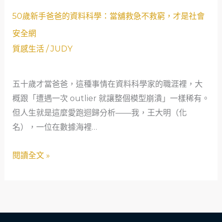
歲
50
新
50歲新手爸爸的資料科學：當舖救急不救窮，才是社會
歲
手
安全網
新
爸
質感生活
/
JUDY
手
爸
爸
的
五十歲才當爸爸，這種事情在資料科學家的職涯裡，大
爸
救
概跟「遭遇一次 outlier 就讓整個模型崩潰」一樣稀有。
的
急
但人生就是這麼愛跑迴歸分析——我，王大明（化
資
人
名），一位在數據海裡…
料
生
科
閱讀全文 »
學：
當
舖
救
急