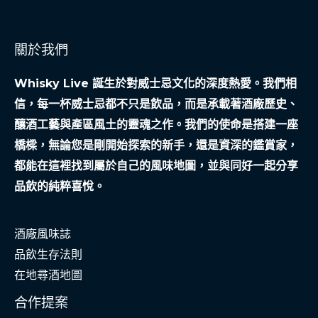
不
救
關於我們
窮，
才
Whisky Live 誕生於對威士忌文化的深度熱愛。我們相
是
信，每一杯威士忌都不只是飲品，而是承載著酒廠歷史、
社
釀酒工藝與產區風土的靈魂之作。我們的使命是搭建一座
會
橋樑，無論您是剛開始探索的新手，還是資深的鑑賞家，
安
都能在這裡找到屬於自己的風味地圖，並與同好一起分享
全
品飲的純粹喜悅。
網
酒廠風味誌
品飲生存法則
在地尋酒地圖
合作提案