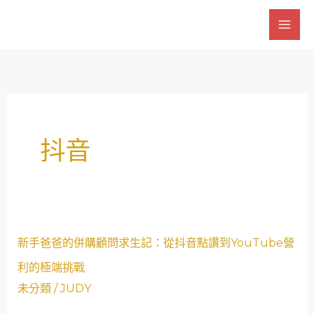
跳
至
主
要
內
容
抖音
新
新手爸爸的併購顧問求生記：從抖音點讚到YouTube營
手
利的極端挑戰
爸
未分類
/
JUDY
爸