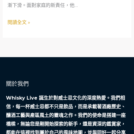
漸下滑。面對家庭的新責任，他…
利
位
的
主
閱讀全文 »
極
廚
端
的
挑
數
戰
位
行
銷
成
關於我們
功
記
Whisky Live 誕生於對威士忌文化的深度熱愛。我們相
信，每一杯威士忌都不只是飲品，而是承載著酒廠歷史、
釀酒工藝與產區風土的靈魂之作。我們的使命是搭建一座
橋樑，無論您是剛開始探索的新手，還是資深的鑑賞家，
都能在這裡找到屬於自己的風味地圖，並與同好一起分享