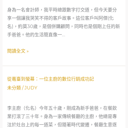
的
身為一名會計師，我平時總跟數字打交道，但今天要分
併
享一個讓我哭笑不得的客戶故事。這位客戶叫阿傑(化
購
名)，約莫30歲，是個併購顧問，同時也是個剛上任的新
顧
手爸爸。他的生活簡直像一…
問
求
閱讀全文 »
生
記：
從
抖
從
從竈臺到螢幕：一位主廚的數位行銷成功記
音
竈
未分類
/
JUDY
點
臺
讚
到
李主廚（化名）今年五十歲，剛成為新手爸爸，在餐飲
到
螢
業打滾了三十年。身為一家傳統餐廳的主廚，他總是專
YouTube
幕：
注於灶台上的每一道菜，但隨著時代變遷，餐廳生意逐
營
一