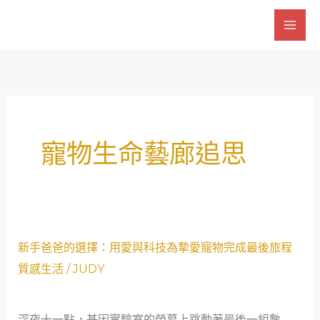
跳
至
主
要
內
容
寵物生命藝廊追思
新
新手爸爸的選擇：用愛與科技為摯愛寵物完成最後旅程
手
質感生活
/
JUDY
爸
爸
深夜十一點，基因實驗室的螢幕上跳動著最後一組數