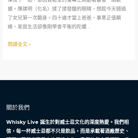
的
據。陳建明（化名）揉了揉發酸的眼睛，想起今天錯過
選
了女兒第一次翻身。四十歲才當上爸爸，事業正值顛
擇：
峰，家庭生活卻像剛學會平衡的陀螺…
用
愛
閱讀全文 »
與
科
技
為
摯
愛
寵
關於我們
物
完
Whisky Live 誕生於對威士忌文化的深度熱愛。我們相
成
信，每一杯威士忌都不只是飲品，而是承載著酒廠歷史、
最