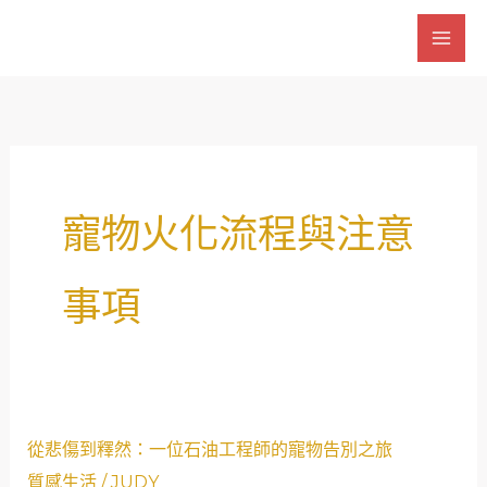
跳
至
主
要
內
容
寵物火化流程與注意
事項
從
從悲傷到釋然：一位石油工程師的寵物告別之旅
悲
質感生活
/
JUDY