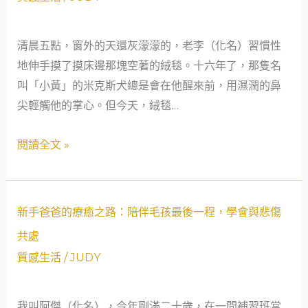
傷
到
清晨五點，窗外的天還灰濛濛的，老李（化名）習慣性
釋
地伸手摸了摸床邊那塊空著的絨毯。十六年了，那隻名
然：
叫「小黃」的米克斯犬總是會在他醒來前，用濕潤的鼻
一
尖輕觸他的掌心。但今天，絨毯…
位
石
閱讀全文 »
油
工
程
新
師
新手爸爸的療癒之路：陪伴毛孩最後一程，學會與悲傷
手
的
共處
爸
寵
質感生活
/
JUDY
爸
物
的
告
我叫阿傑（化名），今年剛滿二十歲，在一間補習班當
療