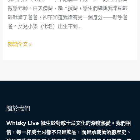
別
數學老師。白天備課、晚上授課，學生們總說我年紀輕
癒
之
輕就當了爸爸，卻不知道我還有另一個身分——新手爸
之
旅
爸。女兒小樂（化名）出生不到…
路：
陪
閱讀全文 »
伴
毛
孩
最
後
一
程，
關於我們
學
會
Whisky Live 誕生於對威士忌文化的深度熱愛。我們相
與
信，每一杯威士忌都不只是飲品，而是承載著酒廠歷史、
悲