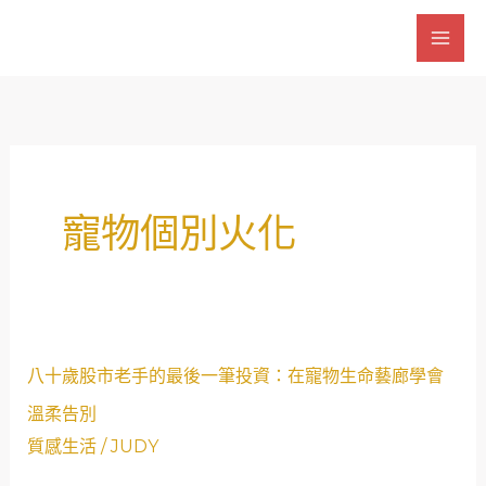
跳
至
主
要
內
容
寵物個別火化
八
八十歲股市老手的最後一筆投資：在寵物生命藝廊學會
十
溫柔告別
歲
質感生活
/
JUDY
股