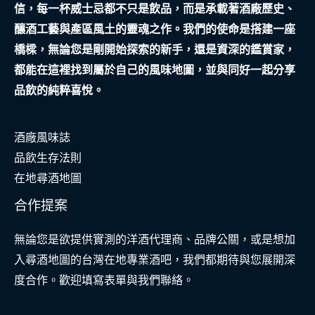
信，每一杯威士忌都不只是飲品，而是承載著酒廠歷史、
廊
釀酒工藝與產區風土的靈魂之作。我們的使命是搭建一座
學
橋樑，無論您是剛開始探索的新手，還是資深的鑑賞家，
會
都能在這裡找到屬於自己的風味地圖，並與同好一起分享
溫
品飲的純粹喜悅。
柔
告
酒廠風味誌
別
品飲生存法則
在地尋酒地圖
合作提案
無論您是欲提供實測的洋酒代理商、品牌公關，或是想加
入尋酒地圖的台灣在地專業酒吧，我們都期待與您展開深
度合作。歡迎填寫表單與我們聯絡。