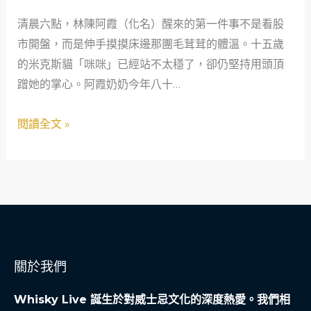
市
清晨六點，林陳阿霞（化名）醒來的第一件事不是看股
老
市開盤，而是伸手摸摸床邊那團毛茸茸的體溫。十五歲
手
的米克斯貓「咪咪」已經站不太穩了，卻仍堅持用頭頂
的
蹭她的掌心。阿霞奶奶今年八十…
最
後
閱讀全文 »
一
筆
投
資：
在
寵
物
關於我們
生
命
Whisky Live 誕生於對威士忌文化的深度熱愛。我們相
藝