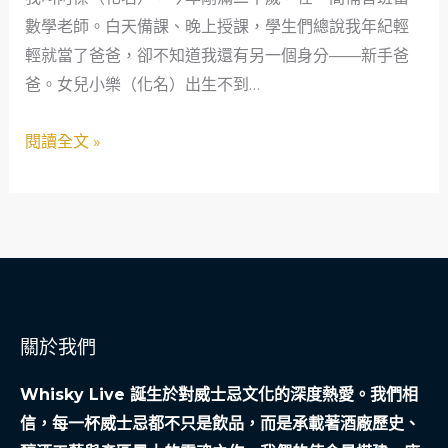
別
數學老師。白天備課、晚上授課，學生們總說我年紀輕
癒
之
輕就當了爸爸，卻不知道我還有另一個身分——新手爸
之
旅
爸。女兒小樂（化名）出生不到…
路：
陪
閱讀全文 »
伴
毛
孩
最
後
一
程，
關於我們
學
會
Whisky Live 誕生於對威士忌文化的深度熱愛。我們相
與
信，每一杯威士忌都不只是飲品，而是承載著酒廠歷史、
悲