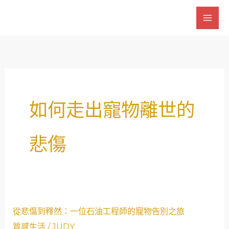
跳
至
主
要
內
容
如何走出寵物離世的
悲傷
從
從悲傷到釋然：一位石油工程師的寵物告別之旅
悲
質感生活
/
JUDY