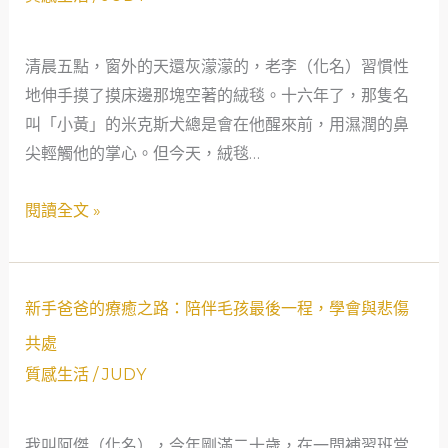
傷
到
清晨五點，窗外的天還灰濛濛的，老李（化名）習慣性
釋
地伸手摸了摸床邊那塊空著的絨毯。十六年了，那隻名
然：
叫「小黃」的米克斯犬總是會在他醒來前，用濕潤的鼻
一
尖輕觸他的掌心。但今天，絨毯…
位
石
閱讀全文 »
油
工
程
新
師
新手爸爸的療癒之路：陪伴毛孩最後一程，學會與悲傷
手
的
共處
爸
寵
質感生活
/
JUDY
爸
物
的
告
我叫阿傑（化名），今年剛滿二十歲，在一間補習班當
療