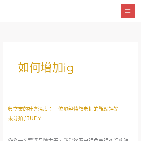
跳
至
主
要
內
容
如何增加ig
典
典當業的社會溫度：一位單親特教老師的觀點評論
當
未分類
/
JUDY
業
的
作為一名資深品牌主筆，我常從歷史視角審視產業的演