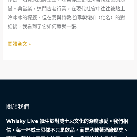
社
變。典當業，這門古老行業，在現代社會中往往被貼上
會
冷冰冰的標籤，但在我與特教老師李婉如（化名）的對
溫
話後，我看到了它如何織就一張…
度：
一
閱讀全文 »
位
單
親
特
教
老
師
關於我們
的
觀
Whisky Live 誕生於對威士忌文化的深度熱愛。我們相
點
信，每一杯威士忌都不只是飲品，而是承載著酒廠歷史、
評