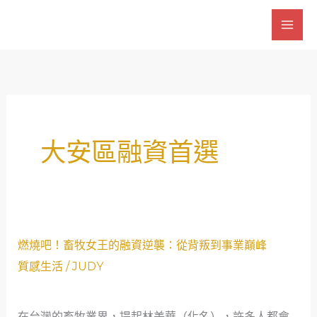
跳
至
主
要
內
容
大安區融資首選
燃
燃燒吧！畜牧女王的融資逆襲：從背叛到事業巔峰
燒
質感生活
/
JUDY
吧！
畜
在台灣的畜牧業界，提起林美華（化名），許多人都會