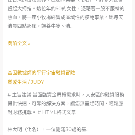
牧
豎起大拇指。這位年約50的女性，憑藉著一股不服輸的
女
熱血，將一座小牧場經營成區域性的模範事業。她每天
王
清晨四點起床，餵養牛隻、清…
的
融
閱讀全文 »
資
逆
襲：
基
從
基因數據師的平行宇宙融資冒險
因
背
質感生活
/
JUDY
數
叛
# 主旨建議 當面臨資金周轉需求時，大安區的融資服務
據
到
提供快速、可靠的解決方案，讓您無需趕時間，輕鬆應
師
事
對財務挑戰。 # HTML格式文章
的
業
平
巔
林大明（化名），一位剛滿30歲的基…
行
峰