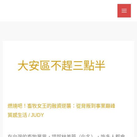
跳
至
主
要
內
容
大安區不趕三點半
燃
燃燒吧！畜牧女王的融資逆襲：從背叛到事業巔峰
燒
質感生活
/
JUDY
吧！
畜
在台灣的畜牧業界，提起林美華（化名），許多人都會