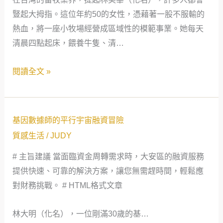
牧
豎起大拇指。這位年約50的女性，憑藉著一股不服輸的
女
熱血，將一座小牧場經營成區域性的模範事業。她每天
王
清晨四點起床，餵養牛隻、清…
的
融
閱讀全文 »
資
逆
襲：
基
從
基因數據師的平行宇宙融資冒險
因
背
質感生活
/
JUDY
數
叛
# 主旨建議 當面臨資金周轉需求時，大安區的融資服務
據
到
提供快速、可靠的解決方案，讓您無需趕時間，輕鬆應
師
事
對財務挑戰。 # HTML格式文章
的
業
平
巔
林大明（化名），一位剛滿30歲的基…
行
峰