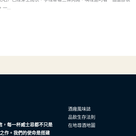
，一…
酒廠風味誌
品飲生存法則
們相信，每一杯威士忌都不只是
在地尋酒地圖
之作。我們的使命是搭建