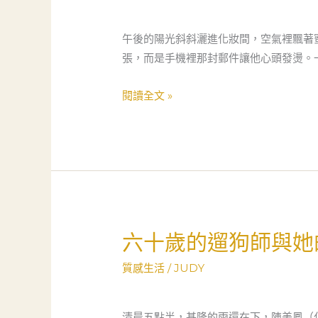
師
遇
午後的陽光斜斜灑進化妝間，空氣裡飄著
見
張，而是手機裡那封郵件讓他心頭發燙。
當
舖：
閱讀全文 »
一
場
「救
急
不
救
窮」
六十歲的遛狗師與她
六
的
十
溫
質感生活
/
JUDY
歲
柔
的
相
遛
清晨五點半，基隆的雨還在下，陳美鳳（