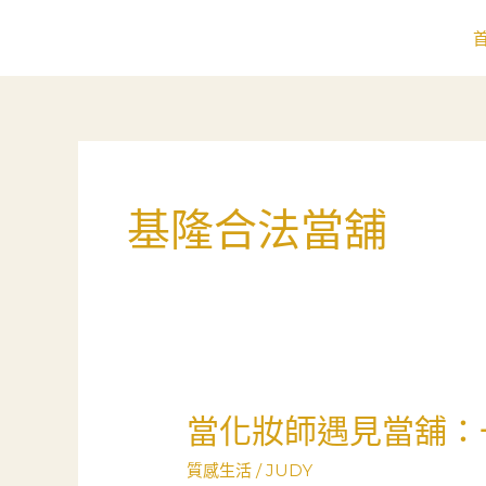
跳
至
主
要
內
容
基隆合法當舖
當化妝師遇見當舖：
當
化
質感生活
/
JUDY
妝