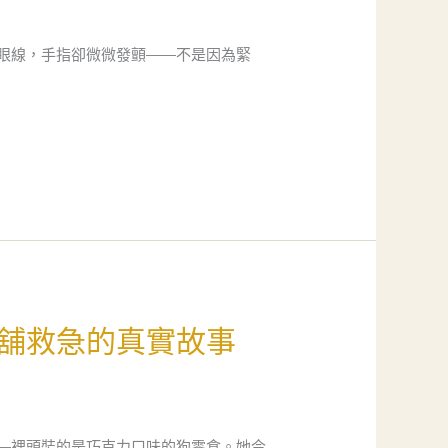
眼線，手指卻微微發顫——不是因為緊
舖救急的真實故事
—裡頭裝的是巧克力口味的狗零食。她今