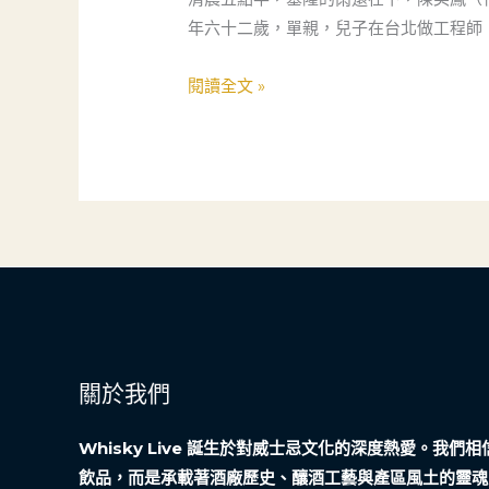
遇
狗
年六十二歲，單親，兒子在台北做工程師
師
與
閱讀全文 »
她
的
「毛
孩
子」
金
主
——
一
個
關於我們
關
於
Whisky Live 誕生於對威士忌文化的深度熱愛。我
當
飲品，而是承載著酒廠歷史、釀酒工藝與產區風土的靈魂