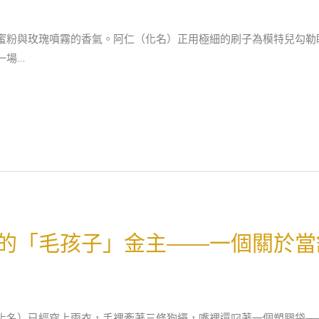
蜜粉與玫瑰噴霧的香氣。阿仁（化名）正用極細的刷子為模特兒勾勒
一場…
的「毛孩子」金主——一個關於當
化名）已經穿上雨衣，手裡牽著三條狗繩，嘴裡還叼著一個塑膠袋—