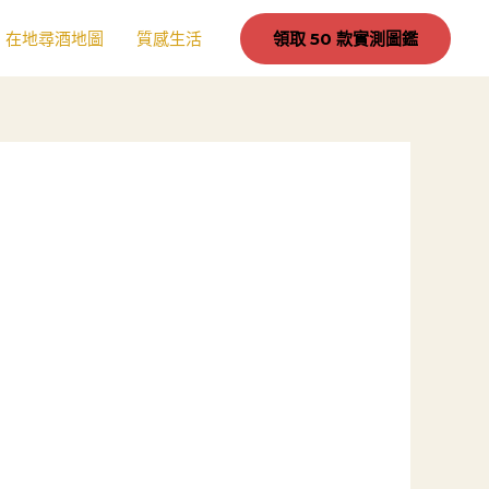
在地尋酒地圖
質感生活
領取 50 款實測圖鑑