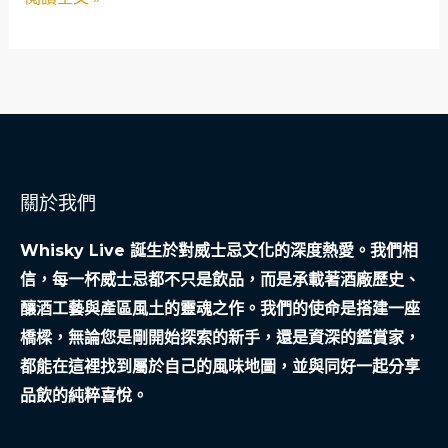
換
網
回
了
整
間
公
司
關於我們
的
明
Whisky Live 誕生於對威士忌文化的深度熱愛。我們相
天
信，每一杯威士忌都不只是飲品，而是承載著酒廠歷史、
釀酒工藝與產區風土的靈魂之作。我們的使命是搭建一座
橋樑，無論您是剛開始探索的新手，還是資深的鑑賞家，
都能在這裡找到屬於自己的風味地圖，並與同好一起分享
品飲的純粹喜悅。