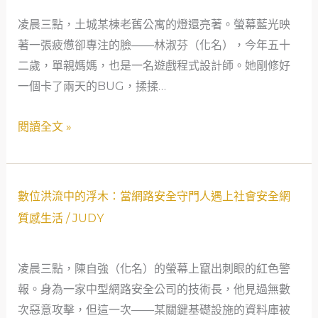
解
凌晨三點，土城某棟老舊公寓的燈還亮著。螢幕藍光映
千
著一張疲憊卻專注的臉——林淑芬（化名），今年五十
愁：
二歲，單親媽媽，也是一名遊戲程式設計師。她剛修好
50
一個卡了兩天的BUG，揉揉…
歲
單
閱讀全文 »
親
媽
媽
與
數
數位洪流中的浮木：當網路安全守門人遇上社會安全網
日
位
質感生活
/
JUDY
上
洪
當
流
凌晨三點，陳自強（化名）的螢幕上竄出刺眼的紅色警
舖
中
報。身為一家中型網路安全公司的技術長，他見過無數
的
的
次惡意攻擊，但這一次——某關鍵基礎設施的資料庫被
熱
浮