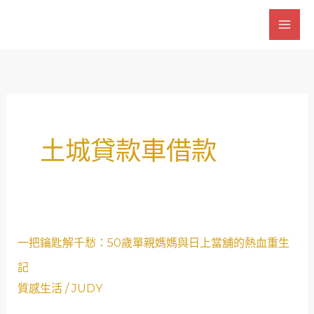
跳
至
主
要
內
容
土城貸款車借款
一
一把鑰匙解千愁：50歲單親媽媽與日上當舖的熱血重生
把
記
鑰
質感生活
/
JUDY
匙