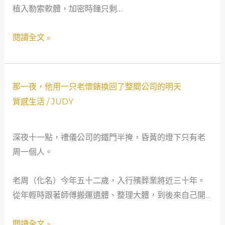
植入勒索軟體，加密時鐘只剩…
血
木：
重
當
閱讀全文 »
生
網
記
路
安
那
全
那一夜，他用一只老懷錶換回了整間公司的明天
一
守
質感生活
/
JUDY
夜，
門
他
人
深夜十一點，禮儀公司的鐵門半掩，昏黃的燈下只有老
用
遇
周一個人。
一
上
只
社
老周（化名）今年五十二歲，入行殯葬業將近三十年。
老
會
從年輕時跟著師傅搬運遺體、整理大體，到後來自己開…
懷
安
錶
全
閱讀全文 »