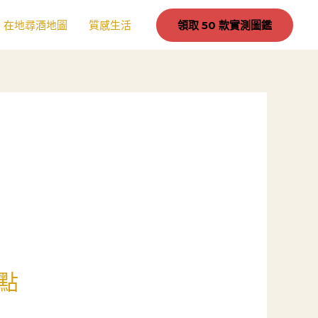
在地尋酒地圖
質感生活
領取 50 款實測圖鑑
點