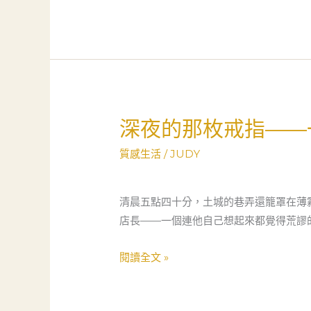
城
市
裡
的
溫
暖
當
深夜的那枚戒指——
深
鋪，
夜
如
質感生活
/
JUDY
的
何
那
成
枚
清晨五點四十分，土城的巷弄還籠罩在薄
為
戒
店長——一個連他自己想起來都覺得荒謬
你
指
我
——
閱讀全文 »
的
一
安
個
全