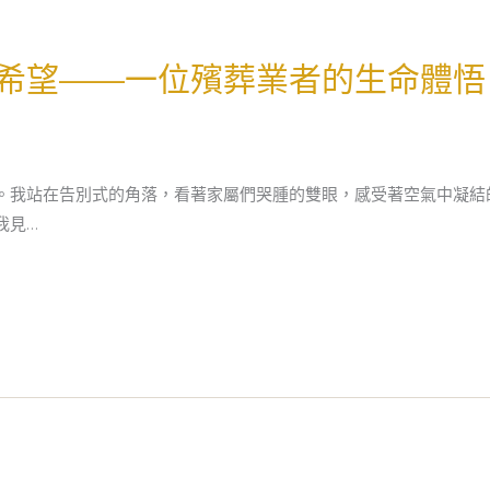
希望——一位殯葬業者的生命體悟
。我站在告別式的角落，看著家屬們哭腫的雙眼，感受著空氣中凝結
我見…