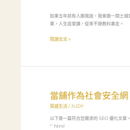
只
是
如果五年前有人跟我說，我會跟一間土城
當
果，人生這堂課，從來不按教科書走。
舖：
一
閱讀全文 »
位
大
學
教
授
與
當舖作為社會安全網
土
當
城
舖
質感生活
/
JUDY
當
作
舖
為
以下是一篇符合您需求的 SEO 優化文
的
社
“`html