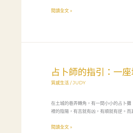
的
生
經
閱讀全文 »
之
濟
路
支
柱：
當
舖
如
何
占卜師的指引：一座
占
成
卜
為
質感生活
/
JUDY
師
家
的
庭
指
在土城的巷弄轉角，有一間小小的占卜攤
安
引：
裡的陰陽，有吉就有凶，有順就有逆。而
全
一
網
座
閱讀全文 »