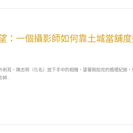
望：一個攝影師如何靠土城當舖度
外刺耳，陳志明（化名）放下手中的相機，望著剛拍完的婚禮紀錄，
影師…