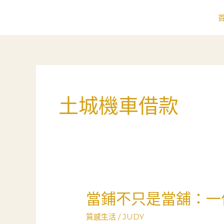
跳
至
主
要
內
容
土城機車借款
當鋪不只是當舖：一
當
鋪
質感生活
/
JUDY
不