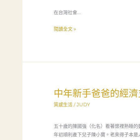
生
會
命
安
在台灣社會…
交
全
叉
網：
閱讀全文 »
點
一
位
單
親
媽
媽
從
中年新手爸爸的經濟
中
林
年
業
質感生活
/
JUDY
新
困
手
境
爸
五十歲的陳國強（化名）看著懷裡熟睡的
到
爸
年初順利產下兒子陳小寶。老來得子本是
重