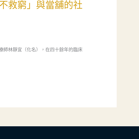
不救窮」與當舖的社
療師林靜宜（化名），在四十餘年的臨床