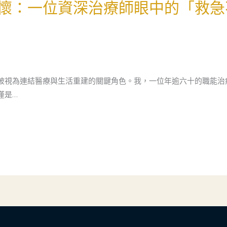
懷：一位資深治療師眼中的「救急
被視為連結醫療與生活重建的關鍵角色。我，一位年逾六十的職能治
僅是…