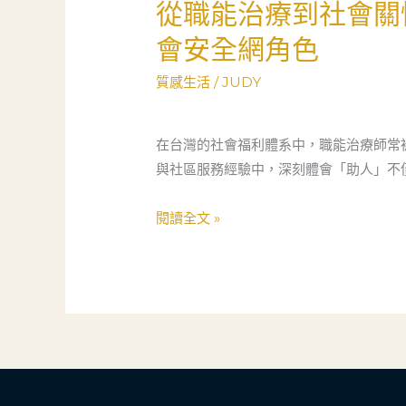
從職能治療到社會關
從
業
職
會安全網角色
者
能
的
治
質感生活
/
JUDY
生
療
命
到
體
在台灣的社會福利體系中，職能治療師常
社
悟
與社區服務經驗中，深刻體會「助人」不
會
關
閱讀全文 »
懷：
一
位
資
深
治
療
師