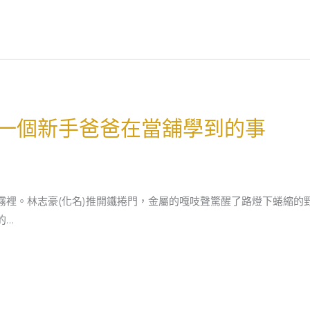
一個新手爸爸在當舖學到的事
霧裡。林志豪(化名)推開鐵捲門，金屬的嘎吱聲驚醒了路燈下蜷縮的
的…