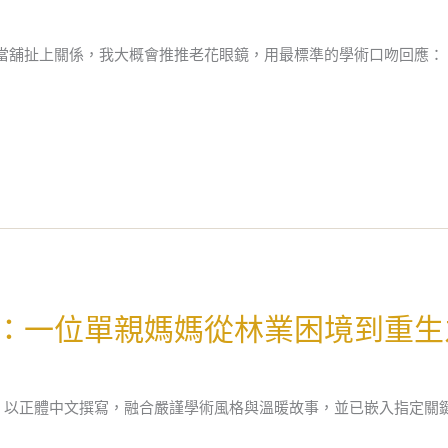
當舖扯上關係，我大概會推推老花眼鏡，用最標準的學術口吻回應：
：一位單親媽媽從林業困境到重生
章，以正體中文撰寫，融合嚴謹學術風格與溫暖故事，並已嵌入指定關鍵