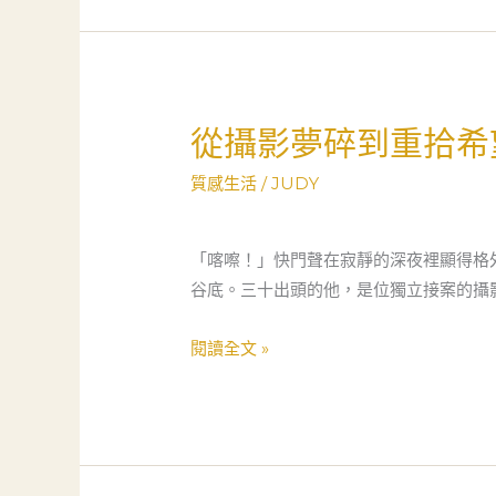
新
網
手
爸
爸
在
從攝影夢碎到重拾希
從
當
攝
舖
質感生活
/
JUDY
影
學
夢
到
碎
「喀嚓！」快門聲在寂靜的深夜裡顯得格
的
到
谷底。三十出頭的他，是位獨立接案的攝
事
重
拾
閱讀全文 »
希
望：
一
個
攝