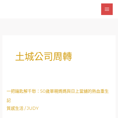
跳
至
主
要
內
容
土城公司周轉
一
一把鑰匙解千愁：50歲單親媽媽與日上當舖的熱血重生
把
記
鑰
質感生活
/
JUDY
匙