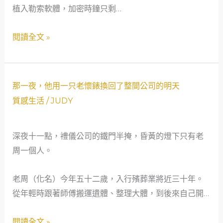
植入勒索軟體，加密時鐘只剩…
血
木：
重
當
閱讀全文 »
生
網
記
路
安
那
全
那一夜，他用一只老懷錶換回了整間公司的明天
一
守
質感生活
/
JUDY
夜，
門
他
人
深夜十一點，禮儀公司的鐵門半掩，昏黃的燈下只有老
用
遇
周一個人。
一
上
只
社
老周（化名）今年五十二歲，入行殯葬業將近三十年。
老
會
從年輕時跟著師傅搬運遺體、整理大體，到後來自己開…
懷
安
錶
全
閱讀全文 »