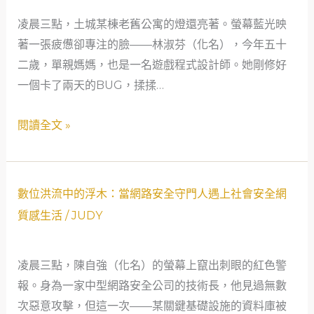
解
凌晨三點，土城某棟老舊公寓的燈還亮著。螢幕藍光映
千
著一張疲憊卻專注的臉——林淑芬（化名），今年五十
愁：
二歲，單親媽媽，也是一名遊戲程式設計師。她剛修好
50
一個卡了兩天的BUG，揉揉…
歲
單
閱讀全文 »
親
媽
媽
與
數
數位洪流中的浮木：當網路安全守門人遇上社會安全網
日
位
質感生活
/
JUDY
上
洪
當
流
凌晨三點，陳自強（化名）的螢幕上竄出刺眼的紅色警
舖
中
報。身為一家中型網路安全公司的技術長，他見過無數
的
的
次惡意攻擊，但這一次——某關鍵基礎設施的資料庫被
熱
浮