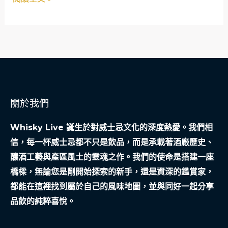
換
網
回
了
整
間
公
司
關於我們
的
明
Whisky Live 誕生於對威士忌文化的深度熱愛。我們相
天
信，每一杯威士忌都不只是飲品，而是承載著酒廠歷史、
釀酒工藝與產區風土的靈魂之作。我們的使命是搭建一座
橋樑，無論您是剛開始探索的新手，還是資深的鑑賞家，
都能在這裡找到屬於自己的風味地圖，並與同好一起分享
品飲的純粹喜悅。