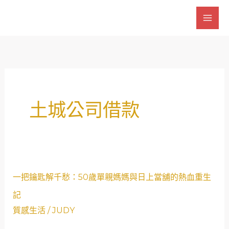
跳
至
主
要
內
容
土城公司借款
一
一把鑰匙解千愁：50歲單親媽媽與日上當舖的熱血重生
把
記
鑰
質感生活
/
JUDY
匙