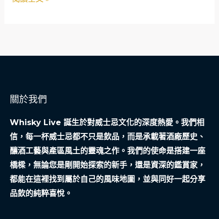
換
網
回
了
整
間
公
司
關於我們
的
明
Whisky Live 誕生於對威士忌文化的深度熱愛。我們相
天
信，每一杯威士忌都不只是飲品，而是承載著酒廠歷史、
釀酒工藝與產區風土的靈魂之作。我們的使命是搭建一座
橋樑，無論您是剛開始探索的新手，還是資深的鑑賞家，
都能在這裡找到屬於自己的風味地圖，並與同好一起分享
品飲的純粹喜悅。