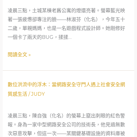
解
凌晨三點，土城某棟老舊公寓的燈還亮著。螢幕藍光映
千
著一張疲憊卻專注的臉——林淑芬（化名），今年五十
愁：
二歲，單親媽媽，也是一名遊戲程式設計師。她剛修好
50
一個卡了兩天的BUG，揉揉…
歲
單
閱讀全文 »
親
媽
媽
與
數
數位洪流中的浮木：當網路安全守門人遇上社會安全網
日
位
質感生活
/
JUDY
上
洪
當
流
凌晨三點，陳自強（化名）的螢幕上竄出刺眼的紅色警
舖
中
報。身為一家中型網路安全公司的技術長，他見過無數
的
的
次惡意攻擊，但這一次——某關鍵基礎設施的資料庫被
熱
浮