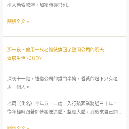
植入勒索軟體，加密時鐘只剩…
血
木：
重
當
閱讀全文 »
生
網
記
路
安
那
全
那一夜，他用一只老懷錶換回了整間公司的明天
一
守
質感生活
/
JUDY
夜，
門
他
人
深夜十一點，禮儀公司的鐵門半掩，昏黃的燈下只有老
用
遇
周一個人。
一
上
只
社
老周（化名）今年五十二歲，入行殯葬業將近三十年。
老
會
從年輕時跟著師傅搬運遺體、整理大體，到後來自己開…
懷
安
錶
全
閱讀全文 »