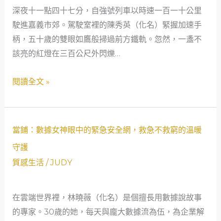
深夜十一點四十七分，自強號列車以時速一百一十公里
守
紅
駛進嘉義市郊。駕駛室裡的陳秀英（化名）緊握加速手
護
燈：
柄，五十歲的雙眼如鷹般掃過前方鐵軌。忽然，一盞不
之
一
該亮的紅燈在三百公尺外閃爍…
約
位
那
女
閱讀全文 »
一
火
年，
車
梅
司
雨
當
機
當鋪：數據女神眼中的緊急安全網，救急不救窮的溫暖
鋒
鋪：
的
守護
面
數
28
質感生活
/
JUDY
滯
據
小
留，
女
時
嘉
在雲端世界裡，林曉薇（化名）是個擅長用數據說故事
神
救
南
的專家。30歲的她，每天與龐大數據流為伍，為企業解
眼
急