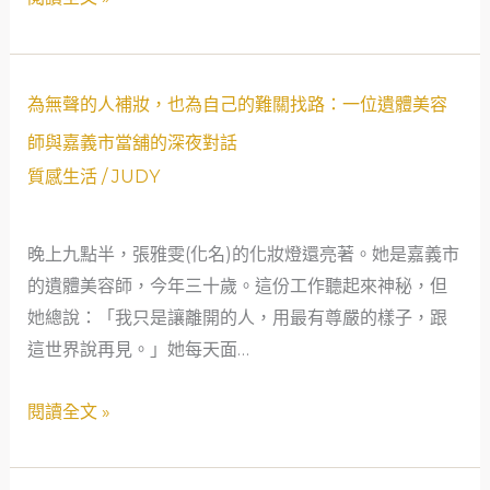
窮
暖
市
的
當
依
舖
為
為無聲的人補妝，也為自己的難關找路：一位遺體美容
靠
讓
無
師與嘉義市當舖的深夜對話
我
聲
質感生活
/
JUDY
懂
的
得
人
「救
晚上九點半，張雅雯(化名)的化妝燈還亮著。她是嘉義市
補
急
的遺體美容師，今年三十歲。這份工作聽起來神秘，但
妝，
不
她總說：「我只是讓離開的人，用最有尊嚴的樣子，跟
也
救
這世界說再見。」她每天面…
為
窮」
自
閱讀全文 »
的
己
溫
的
暖
難