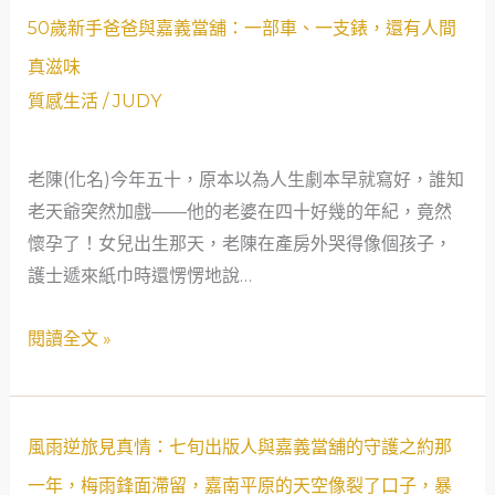
關
50
50歲新手爸爸與嘉義當舖：一部車、一支錶，還有人間
找
歲
真滋味
路：
新
質感生活
/
JUDY
一
手
位
爸
遺
老陳(化名)今年五十，原本以為人生劇本早就寫好，誰知
爸
體
老天爺突然加戲——他的老婆在四十好幾的年紀，竟然
與
美
懷孕了！女兒出生那天，老陳在產房外哭得像個孩子，
嘉
容
護士遞來紙巾時還愣愣地說…
義
師
當
閱讀全文 »
與
舖：
嘉
一
義
部
市
車、
風
風雨逆旅見真情：七旬出版人與嘉義當舖的守護之約那
當
一
雨
一年，梅雨鋒面滯留，嘉南平原的天空像裂了口子，暴