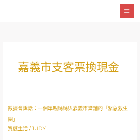
跳
至
主
要
內
容
嘉義市支客票換現金
數
數據會說話：一個單親媽媽與嘉義市當舖的「緊急救生
據
圈」
會
質感生活
/
JUDY
說