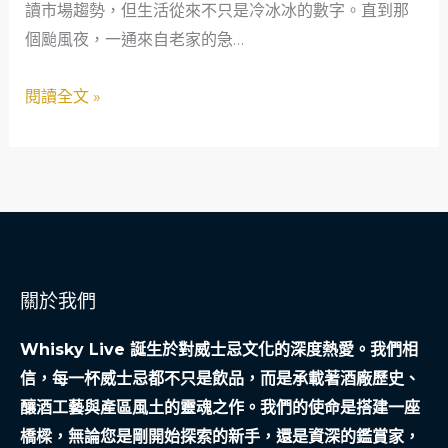
平
讀市場趨勢，但生活從來不只是冷冰冰的數字。直到那
中
記
原
個颱風夜，一通來自老家的急…
的
的
緊
天
閱讀全文 »
急
空
安
像
全
裂
網，
了
救
口
急
子，
不
關於我們
暴
救
雨
窮
Whisky Live 誕生於對威士忌文化的深度熱愛。我們相
傾
的
信，每一杯威士忌都不只是飲品，而是承載著酒廠歷史、
溫
釀酒工藝與產區風土的靈魂之作。我們的使命是搭建一座
暖
橋樑，無論您是剛開始探索的新手，還是資深的鑑賞家，
守