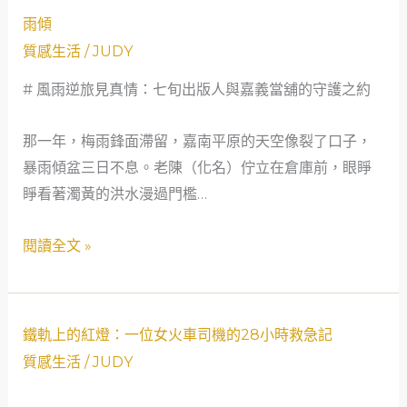
舖
支
逆
雨傾
的
錶，
旅
質感生活
/
JUDY
深
還
見
夜
有
真
# 風雨逆旅見真情：七旬出版人與嘉義當舖的守護之約
對
人
情：
話
間
七
那一年，梅雨鋒面滯留，嘉南平原的天空像裂了口子，
真
旬
暴雨傾盆三日不息。老陳（化名）佇立在倉庫前，眼睜
滋
出
睜看著濁黃的洪水漫過門檻…
味
版
人
閱讀全文 »
與
嘉
義
鐵
鐵軌上的紅燈：一位女火車司機的28小時救急記
當
軌
質感生活
/
JUDY
舖
上
的
的