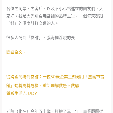
話：
各位老同學、老客戶，以及不小心點進來的朋友們，大
一
家好。我是大光明嘉義當舖的品牌主筆，一個每天都跟
個
「錢」的溫度計打交道的人。
單
親
很多人聽到「當舖」，腦海裡浮現的要…
媽
媽
閱讀全文 »
與
嘉
義
市
從
從跨國商場到當舖：一位50歲企業主如何用「嘉義市當
當
跨
舖」翻轉周轉危機，重新理解救急不救窮
舖
國
質感生活
/
JUDY
的
商
「緊
場
老陳（化名）今年五十歲，打拚了三十年，事業版圖從
急
到