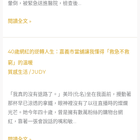
當
暈倒，被緊急送進醫院，檢查後…
當
舖」
我
閱讀全文 »
翻
需
轉
要
周
現
轉
金
40
40歲網紅的逆轉人生：嘉義市當舖讓我懂得「救急不救
危
時，
歲
窮」的溫暖
機，
嘉
網
質感生活
/
JUDY
重
義
紅
新
市
的
理
當
「我真的沒有退路了。」美玲(化名)坐在我面前，攪動著
逆
解
舖
那杯早已涼透的拿鐵，眼神裡沒有了以往直播時的燦爛
轉
救
成
光芒。她今年四十歲，曾是擁有數萬粉絲的購物台網
人
急
了
紅，靠著一張會說話的嘴和敏…
生：
不
最
嘉
救
閱讀全文 »
溫
義