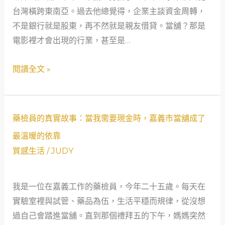
台灣橫跨東南亞。過去他總覺得，企業主談資金周轉，
救
當
不是銀行就是股東，再不然就是親友借貸。當舖？那是
生
舖：
電影裡才會出現的行業，甚至是…
圈」
一
位
閱讀全文 »
50
歲
企
業
藥
藥檢員的真實故事：當我需要現金時，嘉義市當舖成了
主
檢
最溫暖的依靠
如
員
質感生活
/
JUDY
何
的
用
真
「嘉
我是一位在嘉義工作的藥檢員，今年二十五歲。每天在
實
義
實驗室裡與試管、藥品為伍，生活平穩而規律，從沒想
故
市
過自己會踏進當舖。直到那個禮拜五的下午，媽媽突然
事：