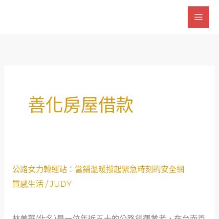
跳
至
主
要
內
容
善化房屋借款
公
公路女力轉運站：當鋪溫暖撐起緊急時刻的安全網
路
質感生活
/
JUDY
女
力
林美華(化名)是一位年近五十的公路貨運業者，在台南善