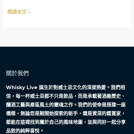
頸：
網
閱讀全文 »
一
位
自
由
工
作
者
關於我們
的
靈
Whisky Live 誕生於對威士忌文化的深度熱愛。我們相
活
信，每一杯威士忌都不只是飲品，而是承載著酒廠歷史、
週
釀酒工藝與產區風土的靈魂之作。我們的使命是搭建一座
轉
橋樑，無論您是剛開始探索的新手，還是資深的鑑賞家，
選
都能在這裡找到屬於自己的風味地圖，並與同好一起分享
擇
品飲的純粹喜悅。