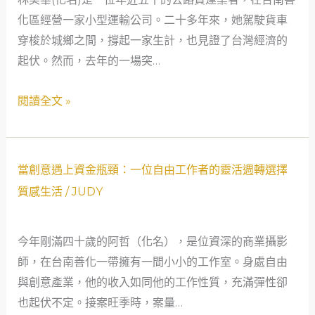
轉
化區經營一家小型運輸公司。二十多年來，她駕駛貨車
運
穿梭於城鄉之間，撐起一家生計，也見證了台灣經濟的
站：
起伏。然而，去年的一場突…
當
鋪
閱讀全文 »
溫
暖
撐
當
起
當創意遇上資金瓶頸：一位自由工作者的靈活週轉選擇
創
緊
質感生活
/
JUDY
意
急
遇
時
今年剛滿四十歲的阿哲（化名），是位資深的商業攝影
上
刻
師，在台南善化一帶擁有一間小小的工作室。身處自由
資
的
與創意產業，他的收入如同他的工作性質，充滿彈性卻
金
安
也起伏不定。接案旺季時，案量…
瓶
全