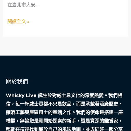
在臺北市大安…
之
獸
閱讀全文 »
醫
流
行
病
學
調
查：
關於我們
從
磁
Whisky Live 誕生於對威士忌文化的深度熱愛。我們相
場
信，每一杯威士忌都不只是飲品，而是承載著酒廠歷史、
干
釀酒工藝與產區風土的靈魂之作。我們的使命是搭建一座
擾
橋樑，無論您是剛開始探索的新手，還是資深的鑑賞家，
到
都能在這裡找到屬於自己的風味地圖，並與同好一起分享