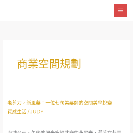
跳
至
主
要
內
容
商業空間規劃
老
老剪刀，新風華：一位七旬美髮師的空間美學蛻變
剪
質感生活
/
JUDY
刀，
新
府城台南，午後的陽光穿過武廟的燕尾脊，灑落在巷弄