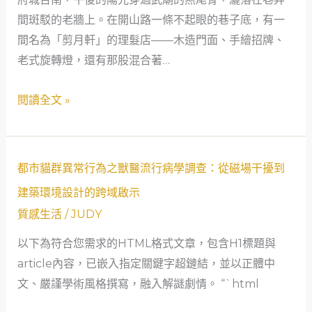
風
間斑駁的老牆上。在開山路一條不起眼的巷子底，有一
華：
間名為「剪月軒」的理髮店——木造門面、手繪招牌、
一
老式旋轉燈，還有那股混合著…
位
七
閱讀全文 »
旬
美
髮
都
師
都市貓群異常行為之獸醫流行病學調查：從磁場干擾到
市
的
建築環境設計的跨域啟示
貓
空
質感生活
/
JUDY
群
間
以下為符合您需求的HTML格式文章，包含H1標題與
異
美
article內容，已嵌入指定關鍵字超鏈結，並以正體中
常
學
文、嚴謹學術風格撰寫，融入解謎劇情。 “`html
行
蛻
為
變