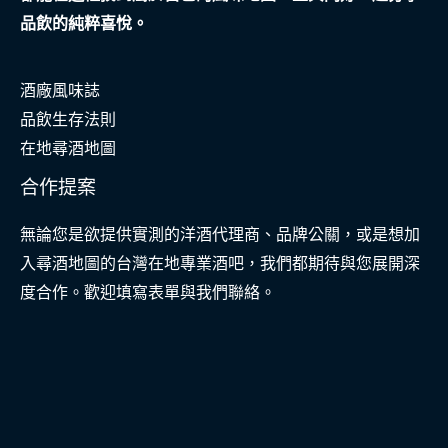
建
品飲的純粹喜悅。
築
環
酒廠風味誌
境
品飲生存法則
設
在地尋酒地圖
計
的
合作提案
跨
無論您是欲提供實測的洋酒代理商、品牌公關，或是想加
域
入尋酒地圖的台灣在地專業酒吧，我們都期待與您展開深
啟
度合作。歡迎填寫表單與我們聯絡。
示