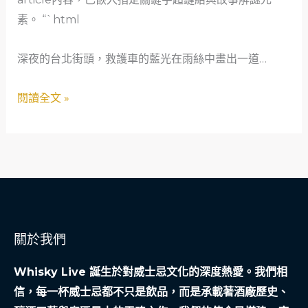
生
素。 “`html
命
接
深夜的台北街頭，救護車的藍光在雨絲中畫出一道…
引：
一
閱讀全文 »
位
救
護
車
奶
奶
的
關於我們
創
業
Whisky Live 誕生於對威士忌文化的深度熱愛。我們相
解
信，每一杯威士忌都不只是飲品，而是承載著酒廠歷史、
謎