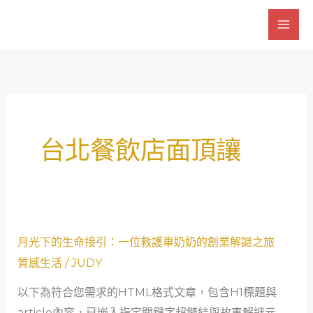
跳
至
主
要
內
容
台北餐飲店面頂讓
月
月光下的生命接引：一位救護車奶奶的創業解謎之旅
光
質感生活
/
JUDY
下
以下為符合您需求的HTML格式文章，包含H1標題與
的
article內容，已嵌入指定關鍵字超鏈結與故事解謎元