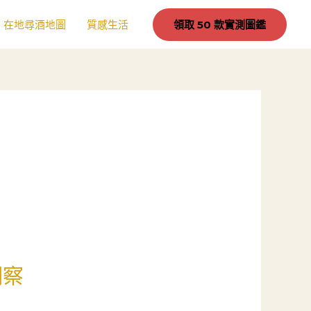
在地尋酒地圖
質感生活
領取 50 款實測圖鑑
洞察