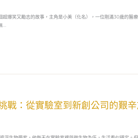
個超爆笑又勵志的故事，主角是小美（化名），一位剛滿30歲的醫
無…
挑戰：從實驗室到新創公司的艱辛
名資深生物學家，他每天在實驗室裡與微生物為伍，生活看似穩定。