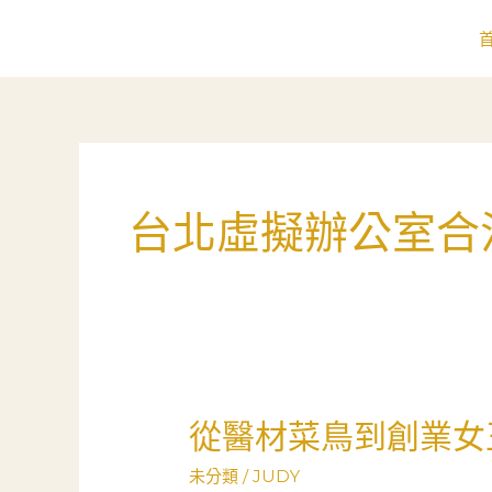
跳
至
主
要
內
容
台北虛擬辦公室合
從醫材菜鳥到創業女
從
醫
未分類
/
JUDY
材