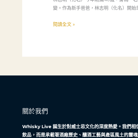
與
爸
變。作為新手爸爸，林志明（化名）開始
趨
的
勢
創
閱讀全文 »
洞
業
察
挑
戰：
從
實
驗
室
到
新
創
關於我們
公
司
Whisky Live 誕生於對威士忌文化的深度熱愛。我
的
飲品，而是承載著酒廠歷史、釀酒工藝與產區風土的靈魂