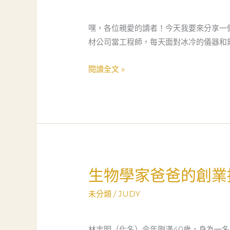
菜
鳥
嘿，各位親愛的讀者！今天我要來分享一
到
材公司當工程師，每天面對冰冷的儀器和
創
業
閱讀全文 »
女
王：
30
歲
女
性
的
生物學家爸爸的創業
生
行
物
業
未分類
/
JUDY
學
蛻
家
變
爸
林志明（化名）今年剛滿40歲，身為一