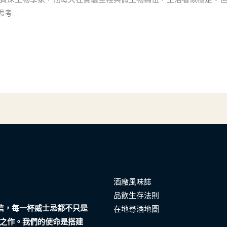
思考…
酒廠風味誌
品飲生存法則
們相信，每一杯威士忌都不只是
在地尋酒地圖
之作。我們的使命是搭建