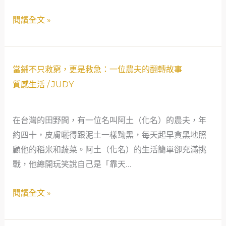
——
閱讀全文 »
一
位
女
當
葬
當鋪不只救窮，更是救急：一位農夫的翻轉故事
鋪
儀
質感生活
/
JUDY
不
師
只
的
在台灣的田野間，有一位名叫阿土（化名）的農夫，年
救
真
約四十，皮膚曬得跟泥土一樣黝黑，每天起早貪黑地照
窮，
實
顧他的稻米和蔬菜。阿土（化名）的生活簡單卻充滿挑
更
告
戰，他總開玩笑說自己是「靠天…
是
白
救
閱讀全文 »
急：
一