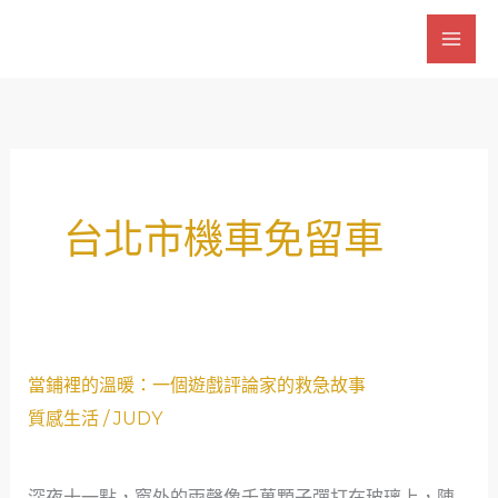
跳
至
主
要
內
容
台北市機車免留車
當
當鋪裡的溫暖：一個遊戲評論家的救急故事
鋪
質感生活
/
JUDY
裡
的
深夜十一點，窗外的雨聲像千萬顆子彈打在玻璃上，陳