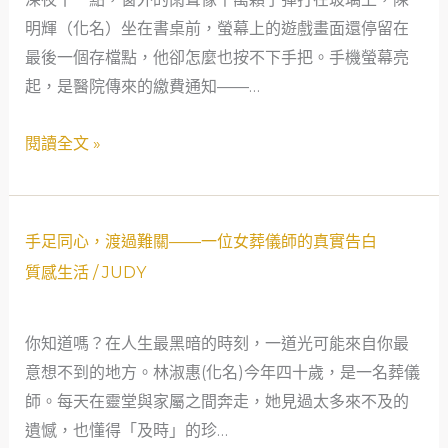
溫
明輝（化名）坐在書桌前，螢幕上的遊戲畫面還停留在
暖：
最後一個存檔點，他卻怎麼也按不下手把。手機螢幕亮
一
起，是醫院傳來的繳費通知——…
個
遊
閱讀全文 »
戲
評
論
手
家
手足同心，渡過難關——一位女葬儀師的真實告白
足
的
質感生活
/
JUDY
同
救
心，
急
你知道嗎？在人生最黑暗的時刻，一道光可能來自你最
渡
故
意想不到的地方。林淑惠(化名)今年四十歲，是一名葬儀
過
事
師。每天在靈堂與家屬之間奔走，她見過太多來不及的
難
遺憾，也懂得「及時」的珍…
關