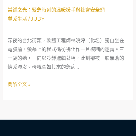
位
當
農
當鋪之光：緊急時刻的溫暖援手與社會安全網
鋪
夫
質感生活
/
JUDY
之
的
光：
翻
深夜的台北街頭，軟體工程師林曉婷（化名）獨自坐在
緊
轉
電腦前，螢幕上的程式碼彷彿化作一片模糊的迷霧。三
急
故
十歲的她，一向以冷靜邏輯著稱，此刻卻被一股無助的
時
事
情感淹沒。母親突如其來的急病…
刻
的
閱讀全文 »
溫
暖
援
手
與
社