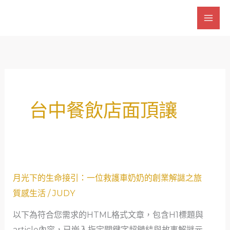
跳
至
主
要
內
容
台中餐飲店面頂讓
月
月光下的生命接引：一位救護車奶奶的創業解謎之旅
光
質感生活
/
JUDY
下
以下為符合您需求的HTML格式文章，包含H1標題與
的
article內容，已嵌入指定關鍵字超鏈結與故事解謎元