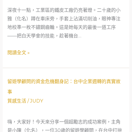
媽
深夜十一點，工業區的鐵皮工廠仍亮著燈。二十歲的小
的
雅（化名）蹲在車床旁，手套上沾滿切削油，眼神專注
創
地校準一枚不鏽鋼齒輪。這是她每天的最後一道工序
業
——把白天學會的技能，趁著機台…
夢
到
閱讀全文 »
機
械
工
廠
留
留遊學顧問的資金危機翻身記：台中企業週轉的真實故
的
遊
事
齒
學
質感生活
/
JUDY
輪
顧
轉
問
動：
嗨，大家好！今天來分享一個超勵志的成功案例，主角
的
一
是小陳（化名），一位30歲的留遊學顧問，在台中打拚
資