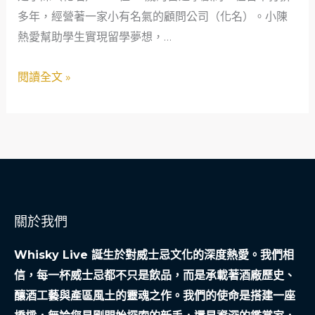
段
多年，經營著一家小有名氣的顧問公司（化名）。小陳
金
有
熱愛幫助學生實現留學夢想，…
危
溫
機
閱讀全文 »
度
翻
的
身
借
記：
貸
台
故
中
事
企
業
關於我們
週
轉
Whisky Live 誕生於對威士忌文化的深度熱愛。我們相
的
信，每一杯威士忌都不只是飲品，而是承載著酒廠歷史、
真
釀酒工藝與產區風土的靈魂之作。我們的使命是搭建一座
實