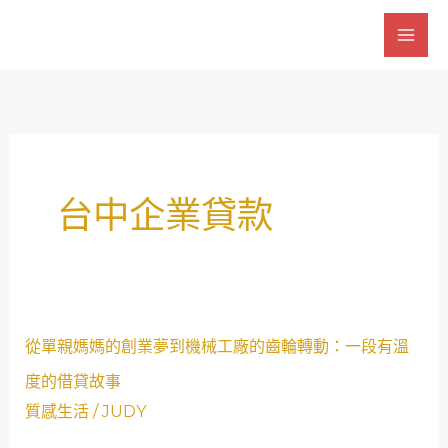
跳
至
主
要
內
容
台中企業貸款
從
從單親媽媽的創業夢到機械工廠的齒輪轉動：一段有溫
單
度的借貸故事
親
質感生活
/
JUDY
媽