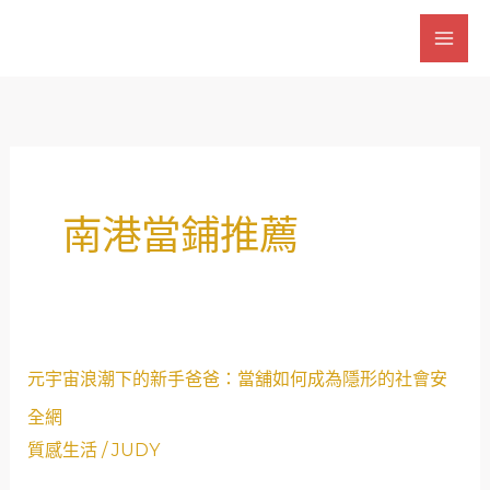
跳
至
主
要
內
容
南港當鋪推薦
元
元宇宙浪潮下的新手爸爸：當舖如何成為隱形的社會安
宇
全網
宙
質感生活
/
JUDY
浪