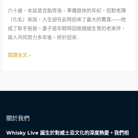
潮
六十歲，本該是含飴弄孫、準備退休的年紀，但對老陳
下
（化名）來說，人生卻在此時迎來了最大的驚喜——他
的
成了新手爸爸。妻子是年輕時因故錯過生育的老來伴，
新
兩人共同努力多年後，終於迎來…
手
爸
閱讀全文 »
爸：
當
舖
如
何
成
為
關於我們
隱
形
Whisky Live 誕生於對威士忌文化的深度熱愛。我們相
的