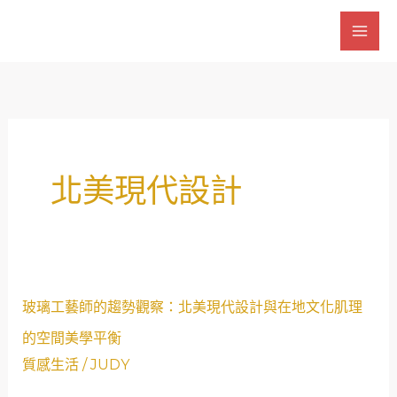
跳
至
主
要
內
容
北美現代設計
玻
玻璃工藝師的趨勢觀察：北美現代設計與在地文化肌理
璃
的空間美學平衡
工
質感生活
/
JUDY
藝