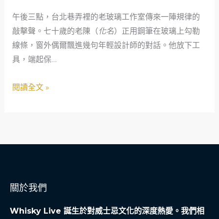
師
午後三點，台北巷弄裡的老玻璃工作室傳來一陣規律的
的
敲擊聲。七十歲的老陳（
化名
）正用鋼筆在玻璃上勾勒
趨
線條，窗外偶爾飄進幾句年輕設計師的對話。他放下工
勢
具，端起保…
觀
察：
閱讀全文 »
北
美
現
代
設
計
與
關於我們
在
地
Whisky Live 誕生於對威士忌文化的深度熱愛。我們相
文