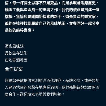
信，每一杯威士忌都不只是飲品，而是承載著酒廠歷史、
化
釀酒工藝與產區風土的靈魂之作。我們的使命是搭建一座
肌
橋樑，無論您是剛開始探索的新手，還是資深的鑑賞家，
理
都能在這裡找到屬於自己的風味地圖，並與同好一起分享
的
品飲的純粹喜悅。
空
間
酒廠風味誌
美
品飲生存法則
學
在地尋酒地圖
平
衡
合作提案
無論您是欲提供實測的洋酒代理商、品牌公關，或是想加
入尋酒地圖的台灣在地專業酒吧，我們都期待與您展開深
度合作。歡迎填寫表單與我們聯絡。