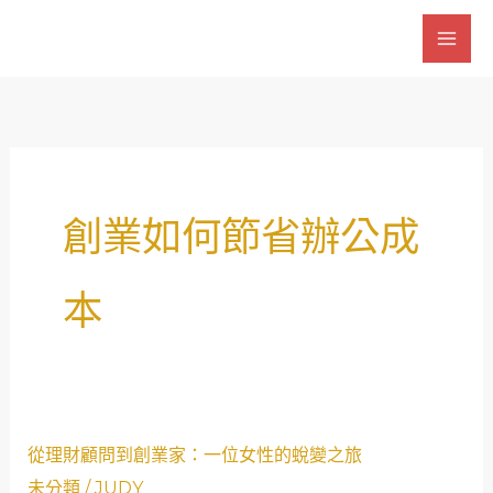
跳
至
主
要
內
容
創業如何節省辦公成
本
從
從理財顧問到創業家：一位女性的蛻變之旅
理
未分類
/
JUDY