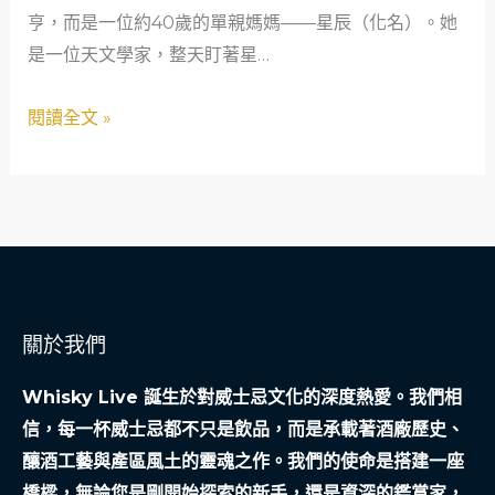
旅
亨，而是一位約40歲的單親媽媽——星辰（化名）。她
單
是一位天文學家，整天盯著星…
親
媽
閱讀全文 »
媽
的
天
文
省
錢
術
關於我們
Whisky Live 誕生於對威士忌文化的深度熱愛。我們相
信，每一杯威士忌都不只是飲品，而是承載著酒廠歷史、
釀酒工藝與產區風土的靈魂之作。我們的使命是搭建一座
橋樑，無論您是剛開始探索的新手，還是資深的鑑賞家，