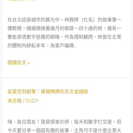
財
顧
在台北這座城市的晨光中，林雅婷（化名）的故事像一
問
縷輕煙，緩緩繚繞著歲月的痕跡。四十歲的她，擁有一
到
雙能穿透數字迷霧的眼睛，作為理財顧問，她曾在企業
創
的體制內耕耘多年，為客戶編織…
業
家：
閱讀全文 »
一
位
女
從
性
從星空到創業：單親媽媽的天文省錢術
星
的
未分類
/
JUDY
空
蛻
到
變
嗨，各位朋友！我是個會計師，每天和數字打交道，但
創
之
今天要分享一個超有趣的故事，主角可不是什麼企業大
業：