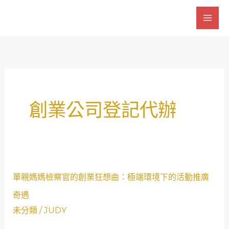
跳
至
主
要
內
容
創業公司登記代辦
單
單親媽媽檢察官的創業狂想曲：極端環境下的活動推廣
親
奇遇
媽
未分類
/
JUDY
媽