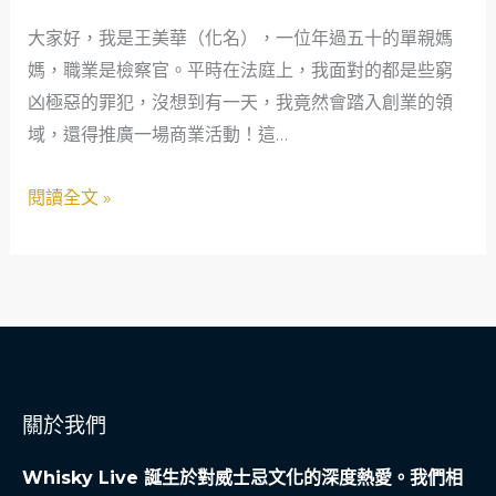
檢
大家好，我是王美華（化名），一位年過五十的單親媽
察
媽，職業是檢察官。平時在法庭上，我面對的都是些窮
官
凶極惡的罪犯，沒想到有一天，我竟然會踏入創業的領
的
域，還得推廣一場商業活動！這…
創
業
閱讀全文 »
狂
想
曲：
極
端
環
境
關於我們
下
的
Whisky Live 誕生於對威士忌文化的深度熱愛。我們相
活