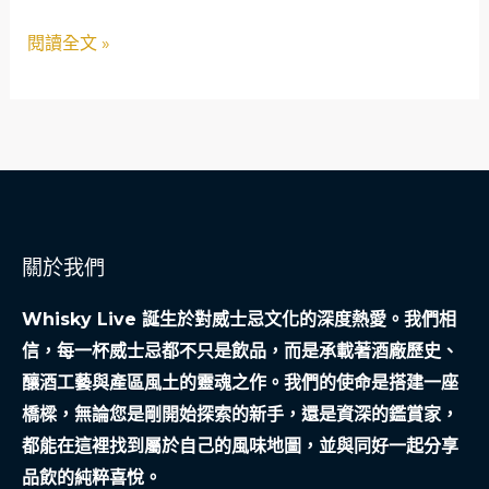
途：
閱讀全文 »
從
半
導
體
到
後
勤
關於我們
支
援
Whisky Live 誕生於對威士忌文化的深度熱愛。我們相
的
信，每一杯威士忌都不只是飲品，而是承載著酒廠歷史、
熱
釀酒工藝與產區風土的靈魂之作。我們的使命是搭建一座
血
橋樑，無論您是剛開始探索的新手，還是資深的鑑賞家，
篇
都能在這裡找到屬於自己的風味地圖，並與同好一起分享
章
品飲的純粹喜悅。