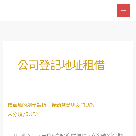
跳
至
主
要
內
容
公司登記地址租借
精
精算師的創業轉折：後勤智慧與友誼助攻
算
未分類
/
JUDY
師
的
張明（化名），一位年約50的精算師，在金融業深耕近