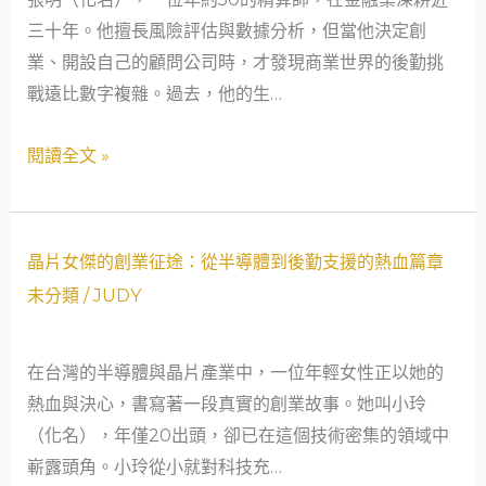
創
三十年。他擅長風險評估與數據分析，但當他決定創
業
業、開設自己的顧問公司時，才發現商業世界的後勤挑
轉
戰遠比數字複雜。過去，他的生…
折：
後
閱讀全文 »
勤
智
慧
晶
與
晶片女傑的創業征途：從半導體到後勤支援的熱血篇章
片
友
未分類
/
JUDY
女
誼
傑
助
在台灣的半導體與晶片產業中，一位年輕女性正以她的
的
攻
熱血與決心，書寫著一段真實的創業故事。她叫小玲
創
（化名），年僅20出頭，卻已在這個技術密集的領域中
業
嶄露頭角。小玲從小就對科技充…
征