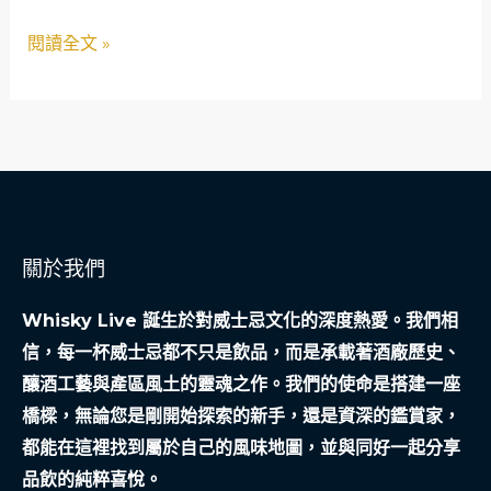
記：
機
閱讀全文 »
我
的
二
奢
生
涯
與
關於我們
兄
弟
Whisky Live 誕生於對威士忌文化的深度熱愛。我們相
較
信，每一杯威士忌都不只是飲品，而是承載著酒廠歷史、
量
釀酒工藝與產區風土的靈魂之作。我們的使命是搭建一座
橋樑，無論您是剛開始探索的新手，還是資深的鑑賞家，
都能在這裡找到屬於自己的風味地圖，並與同好一起分享
品飲的純粹喜悅。