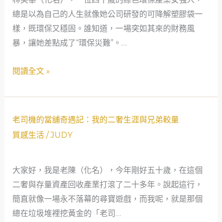
的
總是以為自己的人生就像她公司研發的可降解塑膠袋一
當
樣，既環保又穩固。誰知道，一場突如其來的財務風
舖
暴，讓她差點成了“環保災難”。…
奇
遇
閱讀全文 »
記：
當
綠
老
色
老司機的當舖奇遇記：我的二奢生涯與兄弟較量
司
事
質感生活
/
JUDY
機
業
的
遇
大家好，我是老陳（化名），今年剛好五十歲，在這個
當
上
二奢與存量資產回收產業打滾了二十多年。說起這行，
舖
金
簡直就像一場永不落幕的尋寶遊戲，而我呢，就是那個
奇
色
總在垃圾堆裡挖黃金的「老司…
遇
轉