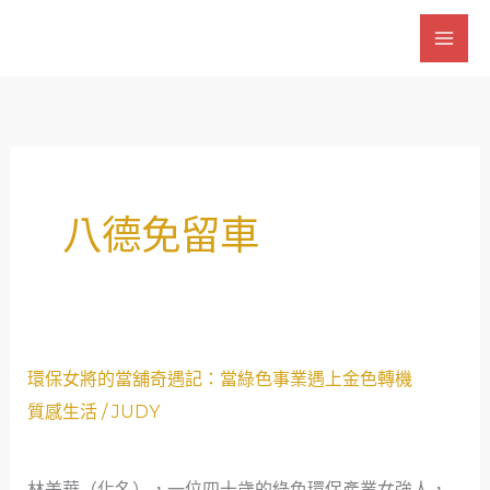
跳
至
主
要
內
容
八德免留車
環
環保女將的當舖奇遇記：當綠色事業遇上金色轉機
保
質感生活
/
JUDY
女
將
林美華（化名），一位四十歲的綠色環保產業女強人，