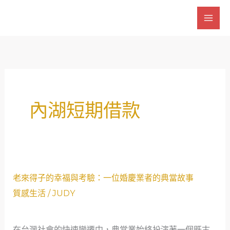
跳
至
主
要
內
容
內湖短期借款
老
老來得子的幸福與考驗：一位婚慶業者的典當故事
來
質感生活
/
JUDY
得
子
在台灣社會的快速變遷中，典當業始終扮演著一個既古