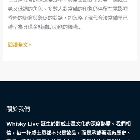
的
老又低調的角色。多數人對當舖的印象仍停留在電影裡
幸
昏暗的櫥窗與急促的對話，卻忽略了現代合法當舖早已
福
轉型為具備金融輔助功能的機構…
與
考
閱讀全文 »
驗：
一
位
婚
慶
業
者
關於我們
的
典
Whisky Live 誕生於對威士忌文化的深度熱愛。我們相
當
信，每一杯威士忌都不只是飲品，而是承載著酒廠歷史、
故