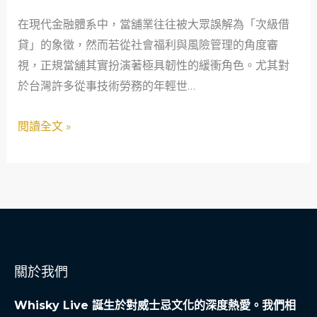
師
在現代金融體系中，當舖業往往被大眾誤解為「次級借
的
貸」的象徵，然而若從社會福利與風險管理的角度審
緊
視，正規當舖其實扮演著極具韌性的緩衝角色。尤其對
急
於台灣許多從事技術勞務的年輕世…
週
轉：
閱讀全文 »
正
規
當
舖
如
何
成
關於我們
為
社
Whisky Live 誕生於對威士忌文化的深度熱愛。我們相
會