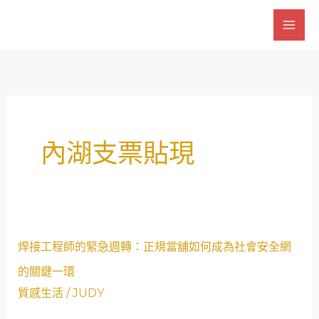
跳
至
主
要
內
容
內湖支票貼現
焊
焊接工程師的緊急週轉：正規當舖如何成為社會安全網
接
的關鍵一環
工
質感生活
/
JUDY
程