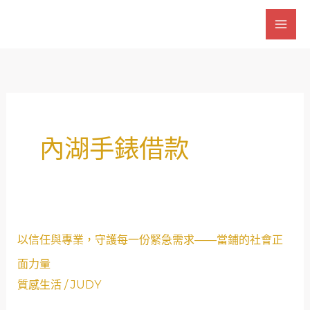
跳
至
主
要
內
容
內湖手錶借款
以
以信任與專業，守護每一份緊急需求——當鋪的社會正
信
面力量
任
質感生活
/
JUDY
與