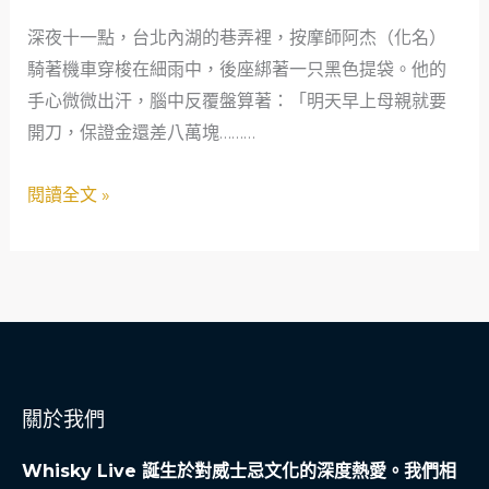
專
深夜十一點，台北內湖的巷弄裡，按摩師阿杰（化名）
業，
騎著機車穿梭在細雨中，後座綁著一只黑色提袋。他的
守
手心微微出汗，腦中反覆盤算著：「明天早上母親就要
護
開刀，保證金還差八萬塊………
每
一
閱讀全文 »
份
緊
急
需
求
——
當
關於我們
鋪
的
Whisky Live 誕生於對威士忌文化的深度熱愛。我們相
社