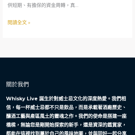
供短期、有擔保的資金周轉，真…
手
爸
閱讀全文 »
爸：
一
場
合
法
當
舖
關於我們
的
社
Whisky Live 誕生於對威士忌文化的深度熱愛。我們相
會
信，每一杯威士忌都不只是飲品，而是承載著酒廠歷史、
安
釀酒工藝與產區風土的靈魂之作。我們的使命是搭建一座
全
橋樑，無論您是剛開始探索的新手，還是資深的鑑賞家，
網
都能在這裡找到屬於自己的風味地圖，並與同好一起分享