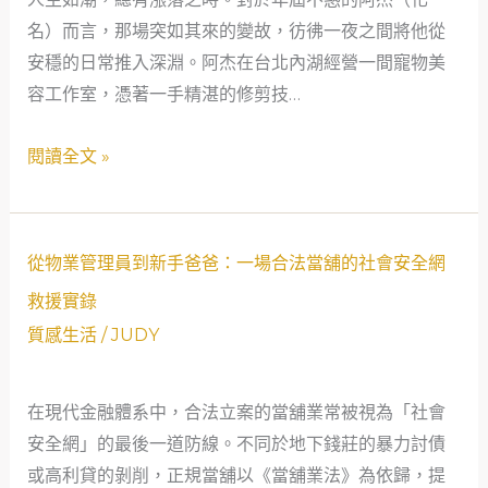
重
名）而言，那場突如其來的變故，彷彿一夜之間將他從
生：
安穩的日常推入深淵。阿杰在台北內湖經營一間寵物美
當
容工作室，憑著一手精湛的修剪技…
舖
業
閱讀全文 »
的
救
急
從
哲
從物業管理員到新手爸爸：一場合法當舖的社會安全網
物
學
救援實錄
業
與
質感生活
/
JUDY
管
社
理
會
在現代金融體系中，合法立案的當舖業常被視為「社會
員
安
安全網」的最後一道防線。不同於地下錢莊的暴力討債
到
全
或高利貸的剝削，正規當舖以《當舖業法》為依歸，提
新
網