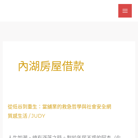
跳
至
主
要
內
容
內湖房屋借款
從
從低谷到重生：當舖業的救急哲學與社會安全網
低
質感生活
/
JUDY
谷
到
人生如潮，總有漲落之時。對於年屆不惑的阿杰（化