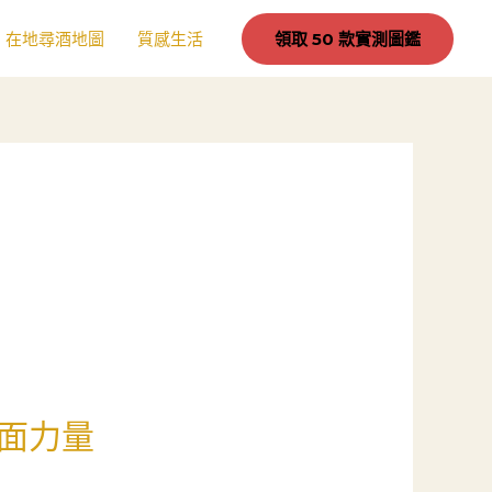
在地尋酒地圖
質感生活
領取 50 款實測圖鑑
面力量