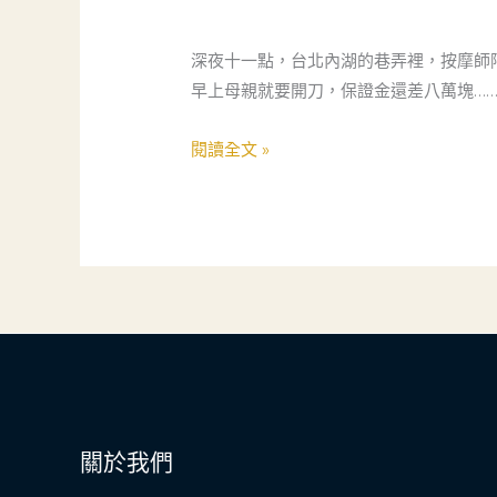
與
專
深夜十一點，台北內湖的巷弄裡，按摩師
業，
早上母親就要開刀，保證金還差八萬塊……
守
護
閱讀全文 »
每
一
份
緊
急
需
求
——
當
鋪
關於我們
的