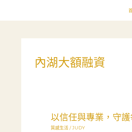
跳
至
主
要
內
容
內湖大額融資
以信任與專業，守護
以
信
質感生活
/
JUDY
任