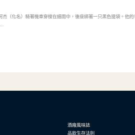
阿杰（化名）騎著機車穿梭在細雨中，後座綁著一只黑色提袋。他的
…
酒廠風味誌
品飲生存法則