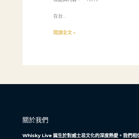
攤
到
在台…
連
鎖
閱讀全文 »
店
面：
一
位
50
歲
女
匠
人
的
關於我們
創
業
Whisky Live 誕生於對威士忌文化的深度熱愛。我