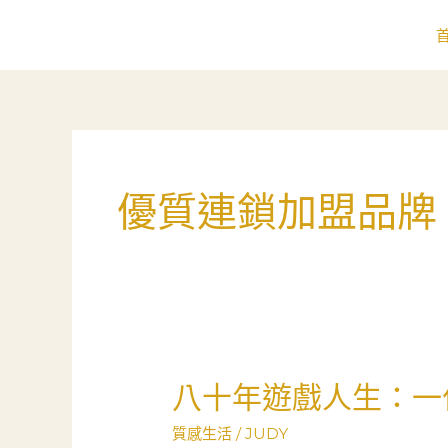
跳
至
主
要
內
容
優質連鎖加盟品牌
八十年遊戲人生：一
八
十
質感生活
/
JUDY
年