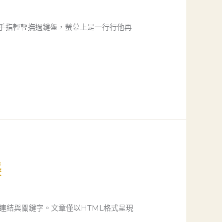
手指輕輕撫過鍵盤，螢幕上是一行行他再
襲
連結與關鍵字。文章僅以HTML格式呈現