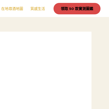
在地尋酒地圖
質感生活
領取 50 款實測圖鑑