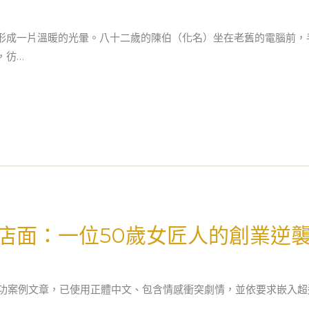
形成一片溫暖的光暈。八十二歲的陳伯（化名）坐在老舊的電腦前，
，彷…
店面：一位50歲女匠人的創業逆
成功案例文章，已使用正體中文、包含情感衝突劇情，並依要求嵌入超