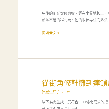
遊
戲
午後的陽光穿過窗櫺，灑在木質地板上，
人
熟悉不過的程式碼。他的眼神專注而溫柔
生：
一
閱讀全文 »
位
老
開
發
者
的
溫
從街角修鞋攤到連鎖
從
暖
街
傳
質感生活
/
JUDY
角
承
修
以下為您生成一篇符合SEO優化需求的
鞋
標題與內容。 “`html