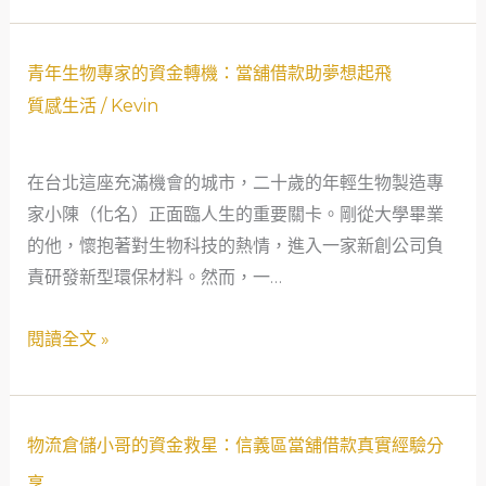
一
位
單
青
青年生物專家的資金轉機：當舖借款助夢想起飛
親
年
質感生活
/
Kevin
物
生
理
物
在台北這座充滿機會的城市，二十歲的年輕生物製造專
治
專
家小陳（化名）正面臨人生的重要關卡。剛從大學畢業
療
家
的他，懷抱著對生物科技的熱情，進入一家新創公司負
師
的
責研發新型環保材料。然而，一…
的
資
救
金
閱讀全文 »
急
轉
故
機：
事
當
物
舖
物流倉儲小哥的資金救星：信義區當舖借款真實經驗分
流
借
享