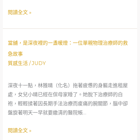
與
閱讀全文 »
當
舖
的
當
溫
當舖，是深夜裡的一盞暖燈：一位單親物理治療師的救
舖，
柔
急故事
是
相
質感生活
/
JUDY
深
遇
夜
深夜十一點，林雅晴（化名）拖著疲憊的身軀走進租屋
裡
處，女兒小晴已經在保母家睡了。她脫下治療師的白
的
袍，輕輕揉著因長期手法治療而痠痛的腕關節，腦中卻
一
盤旋著明天一早就要繳清的醫院帳…
盞
暖
閱讀全文 »
燈：