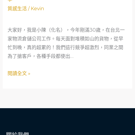
倉
款
質感生活
/
Kevin
儲
助
小
夢
大家好，我是小陳（化名），今年剛滿30歲，在台北一
哥
想
家物流倉儲公司工作。每天面對堆積如山的貨物，從早
的
起
忙到晚，真的超累的！我們這行競爭超激烈，同業之間
資
飛
為了搶客戶，各種手段都使出…
金
救
閱讀全文 »
星：
信
義
區
當
舖
借
款