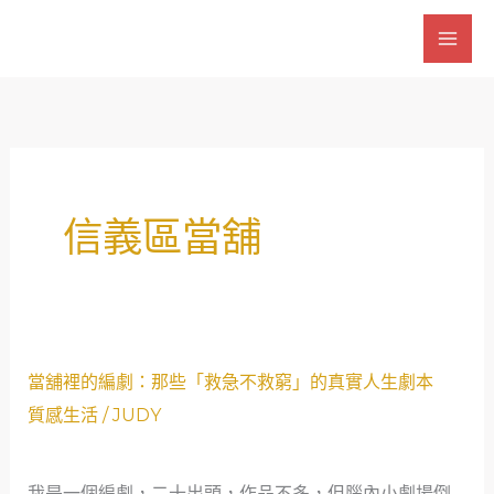
跳
至
主
要
內
容
信義區當舖
當
當舖裡的編劇：那些「救急不救窮」的真實人生劇本
舖
質感生活
/
JUDY
裡
的
我是一個編劇，二十出頭，作品不多，但腦內小劇場倒