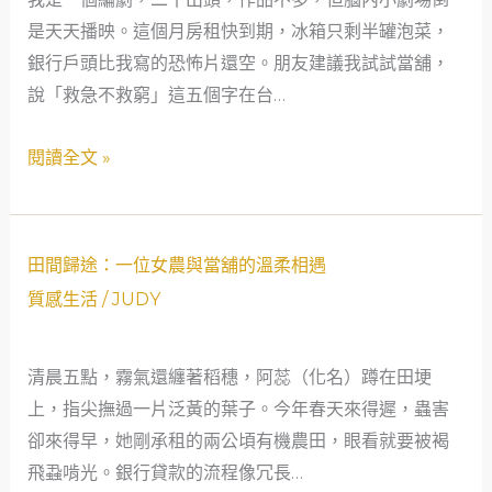
編
是天天播映。這個月房租快到期，冰箱只剩半罐泡菜，
劇：
銀行戶頭比我寫的恐怖片還空。朋友建議我試試當舖，
那
說「救急不救窮」這五個字在台…
些
「救
閱讀全文 »
急
不
救
田
窮」
田間歸途：一位女農與當舖的溫柔相遇
間
的
質感生活
/
JUDY
歸
真
途：
實
清晨五點，霧氣還纏著稻穗，阿蕊（化名）蹲在田埂
一
人
上，指尖撫過一片泛黃的葉子。今年春天來得遲，蟲害
位
生
卻來得早，她剛承租的兩公頃有機農田，眼看就要被褐
女
劇
飛蝨啃光。銀行貸款的流程像冗長…
農
本