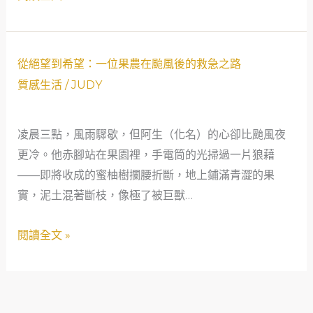
網：
新
能
從
源
從絕望到希望：一位果農在颱風後的救急之路
絕
工
質感生活
/
JUDY
望
程
到
師
凌晨三點，風雨驟歇，但阿生（化名）的心卻比颱風夜
希
的
更冷。他赤腳站在果園裡，手電筒的光掃過一片狼藉
望：
救
——即將收成的蜜柚樹攔腰折斷，地上鋪滿青澀的果
一
急
實，泥土混著斷枝，像極了被巨獸…
位
故
果
事
閱讀全文 »
農
在
颱
風