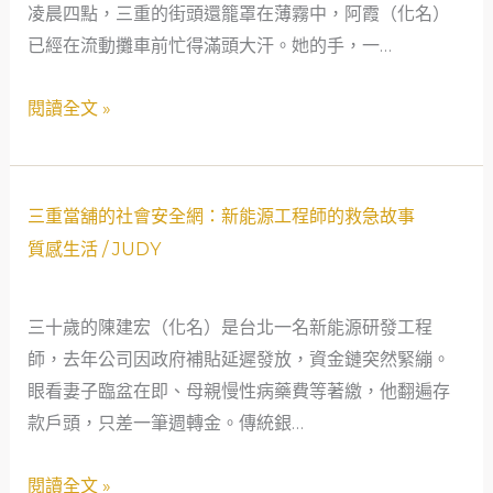
凌晨四點，三重的街頭還籠罩在薄霧中，阿霞（化名）
是
安
已經在流動攤車前忙得滿頭大汗。她的手，一…
夜
全
市
網
閱讀全文 »
的
的
暗
真
夜
實
三
燈
三重當舖的社會安全網：新能源工程師的救急故事
篇
重
塔
章
質感生活
/
JUDY
當
舖
三十歲的陳建宏（化名）是台北一名新能源研發工程
的
師，去年公司因政府補貼延遲發放，資金鏈突然緊繃。
社
眼看妻子臨盆在即、母親慢性病藥費等著繳，他翻遍存
會
款戶頭，只差一筆週轉金。傳統銀…
安
全
閱讀全文 »