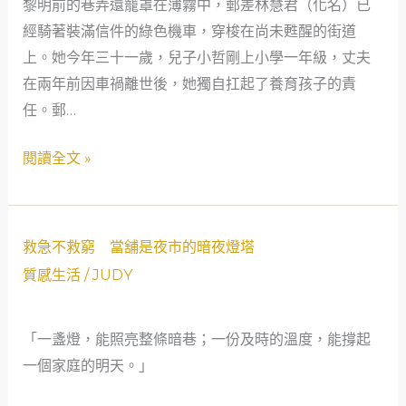
黎明前的巷弄還籠罩在薄霧中，郵差林慧君（化名）已
轉
經騎著裝滿信件的綠色機車，穿梭在尚未甦醒的街道
角，
上。她今年三十一歲，兒子小哲剛上小學一年級，丈夫
看
在兩年前因車禍離世後，她獨自扛起了養育孩子的責
見
任。郵…
溫
柔
閱讀全文 »
的
力
量
救
——
救急不救窮 當舖是夜市的暗夜燈塔
急
當
質感生活
/
JUDY
不
鋪
救
作
「一盞燈，能照亮整條暗巷；一份及時的溫度，能撐起
窮
為
一個家庭的明天。」
當
社
舖
會