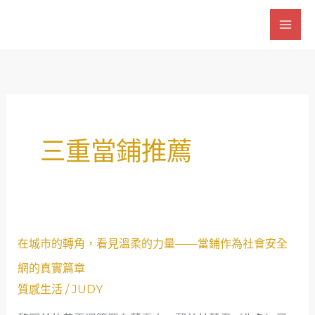
跳
至
主
要
內
容
三重當鋪推薦
在
在城市的轉角，看見溫柔的力量——當鋪作為社會安全
城
網的真實篇章
市
質感生活
/
JUDY
的