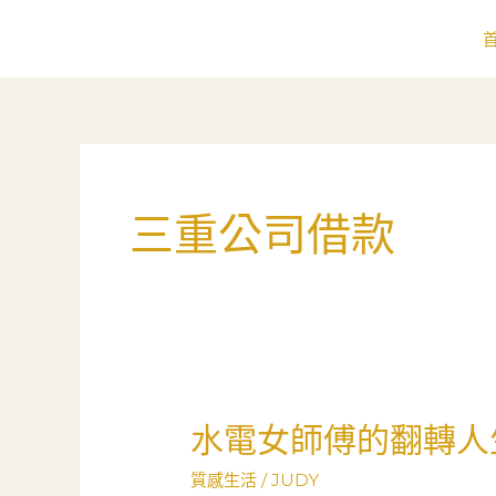
跳
至
主
要
內
容
三重公司借款
水電女師傅的翻轉人
水
電
質感生活
/
JUDY
女