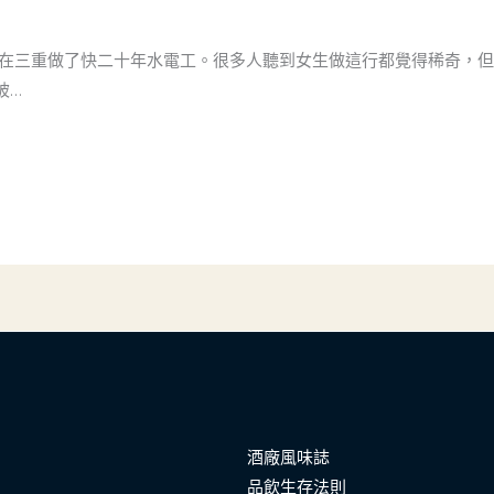
，在三重做了快二十年水電工。很多人聽到女生做這行都覺得稀奇，
被…
酒廠風味誌
品飲生存法則