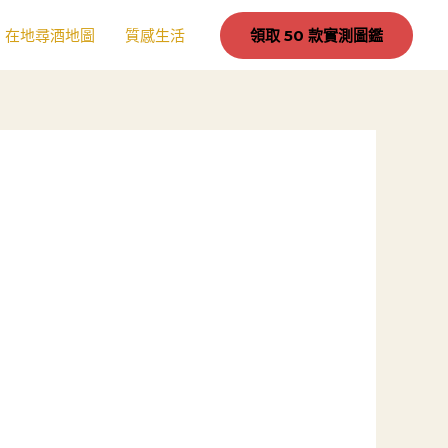
在地尋酒地圖
質感生活
領取 50 款實測圖鑑