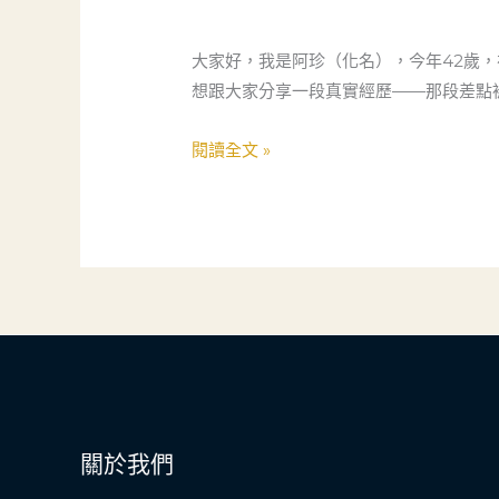
師
傅
大家好，我是阿珍（化名），今年42歲
的
想跟大家分享一段真實經歷——那段差點
翻
轉
閱讀全文 »
人
生：
當
舖
如
何
成
為
我
的
關於我們
社