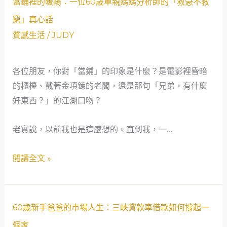
當鋪裡的暖陽：一位60歲單親媽媽分析師的「救急不救
網：
鋪
窮」真心話
一
裡
質感生活
/
JUDY
個
的
單
暖
親
各位朋友，你對「當鋪」的印象是什麼？是電影裡昏暗
陽：
導
的櫃檯、戴著金項鍊的老闆，還是那句「兄弟，有什麼
一
遊
好東西？」的江湖口吻？
位
媽
60
老實說，以前我也是這麼想的。直到我，一…
媽
歲
的
單
閱讀全文 »
重
親
生
媽
故
媽
事
分
60
60歲新手爸爸的市場人生：三峽貸款車借款如何撐起一
析
歲
個家