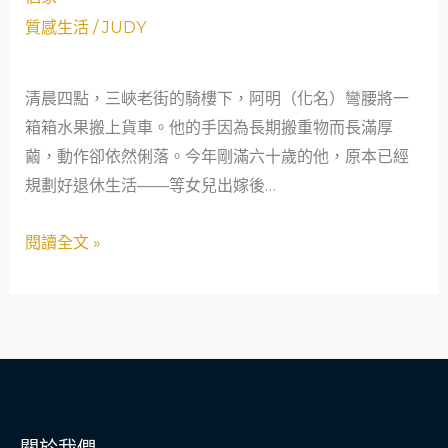
師
新
質感生活
/
JUDY
的
手
「救
爸
清晨四點，三峽老街的騎樓下，阿明（化名）彎腰將一
急
爸
箱箱水果搬上貨車。他的手因為長期搬重物而長滿厚
不
的
繭，動作卻依然俐落。今年剛滿六十歲的他，原本已經
救
市
規劃好退休生活——等女兒出嫁後…
窮」
場
真
人
閱讀全文 »
心
生：
話
三
峽
貸
款
車
借
關於我們
款