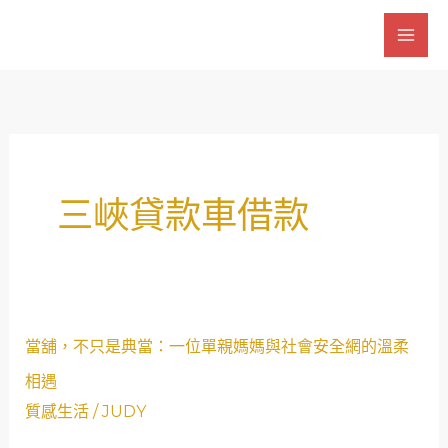
跳
至
主
要
內
容
三峽貸款車借款
當
當舖，不只是典當：一位單親媽媽與社會安全網的溫柔
舖，
相遇
不
質感生活
/
JUDY
只