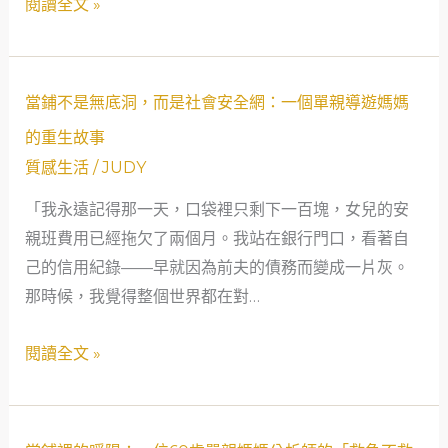
閱讀全文 »
舖
爸
的
爸：
社
當
當
會
舖
當鋪不是無底洞，而是社會安全網：一個單親導遊媽媽
鋪
安
如
的重生故事
不
全
何
質感生活
/
JUDY
是
網
成
「我永遠記得那一天，口袋裡只剩下一百塊，女兒的安
無
為
親班費用已經拖欠了兩個月。我站在銀行門口，看著自
底
我
己的信用紀錄——早就因為前夫的債務而變成一片灰。
洞，
家
那時候，我覺得整個世界都在對…
而
的
是
安
閱讀全文 »
社
全
會
網
安
全
當