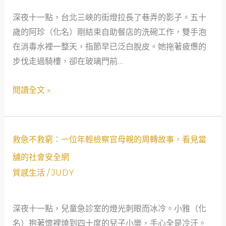
是
深夜十一點，台北三峽的街燈拉長了巷弄的影子。五十
典
歲的阿珍（化名）剛結束自助餐店的洗碗工作，雙手泡
當：
在消毒水裡一整天，指節早已泛白脫皮。她拖著疲憊的
一
步伐走過騎樓，卻在玻璃門前…
位
單
閱讀全文 »
親
媽
媽
與
救
救急不救窮：一位年輕檢察官母親的周轉故事，看見當
社
急
舖的社會安全網
會
不
質感生活
/
JUDY
安
救
全
窮：
網
深夜十一點，兒童急診室的燈光刺眼而冰冷。小雅（化
一
的
名）抱著懷裡燒到四十度的兒子小樂，手心全是冷汗。
位