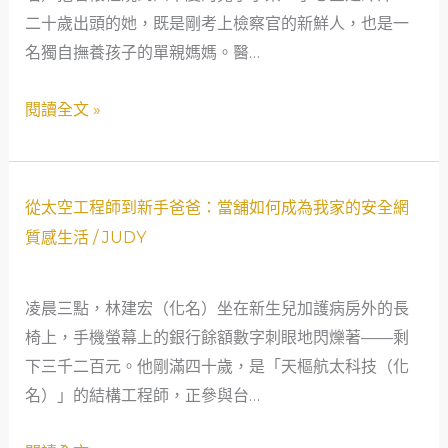
溫
二十歲出頭的她，既是剛考上檢察官的新鮮人，也是一
年
柔
名獨自撫養孩子的單親媽媽。醫…
輕
相
檢
閱讀全文 »
遇
察
官
母
親
從
從太空工程師到新手爸爸：當舖如何成為我家的安全網
的
太
質感生活
/
JUDY
周
空
轉
工
凌晨三點，林建宏（化名）坐在新生兒加護病房外的長
故
程
椅上，手機螢幕上的銀行餘額數字刺眼地閃爍著——剩
事，
師
下三千二百元。他剛滿四十歲，是「天樞航太科技（化
看
到
名）」的結構工程師，正參與台…
見
新
當
手