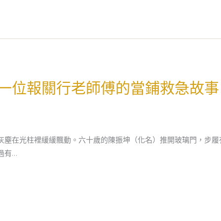
一位報關行老師傅的當鋪救急故事
灰塵在光柱裡緩緩飄動。六十歲的陳振坤（化名）推開玻璃門，步履
過有…