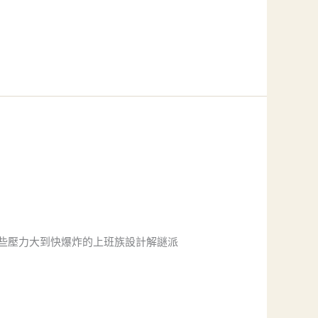
些壓力大到快爆炸的上班族設計解謎派