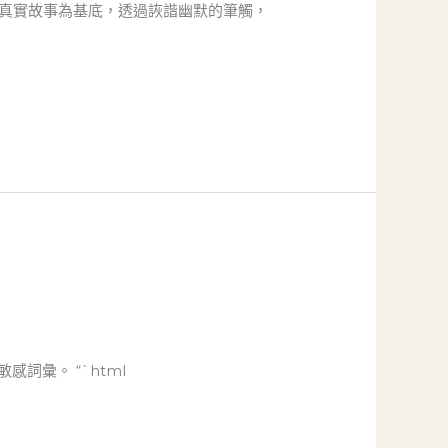
以真實故事為基底，透過詼諧幽默的筆觸，
詞彙。 “`html