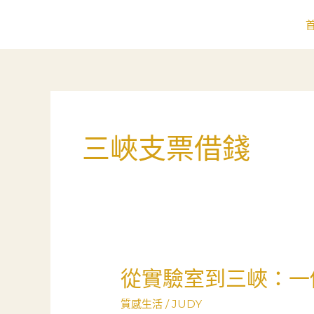
跳
至
主
要
內
容
三峽支票借錢
從實驗室到三峽：一
從
實
質感生活
/
JUDY
驗