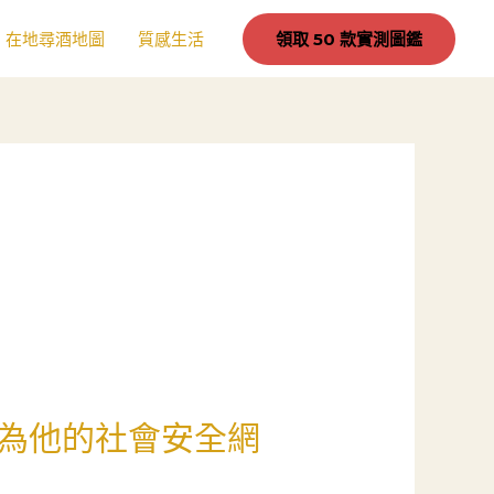
在地尋酒地圖
質感生活
領取 50 款實測圖鑑
為他的社會安全網