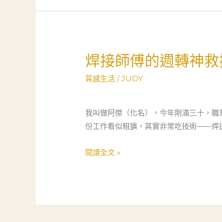
關
行
老
師
焊接師傅的週轉神救
焊
傅
接
的
質感生活
/
JUDY
師
當
傅
鋪
的
我叫做阿傑（化名），今年剛滿三十，職
救
週
份工作看似粗獷，其實非常吃技術——焊
急
轉
故
神
閱讀全文 »
事
救
援
——
當
舖