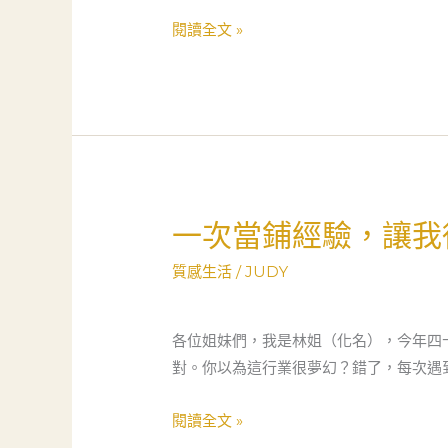
啟，
一
閱讀全文 »
當
位
舖
年
才
輕
是
漁
真
村
正
媽
的
媽
社
一次當鋪經驗，讓我
一
的
會
次
當
質感生活
/
JUDY
安
當
舖
全
鋪
重
網
經
各位姐妹們，我是林姐（化名），今年四
生
驗，
對。你以為這行業很夢幻？錯了，每次遇
故
讓
事
我
閱讀全文 »
從