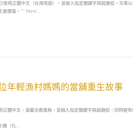
，已使用正體中文（台灣用語），並嵌入指定關鍵字與超連結。文章
值。 “`html …
位年輕漁村媽媽的當舖重生故事
用正體中文、溫馨治癒風格，並融入指定關鍵字與超鏈結，同時避免敏感
小雅（化…