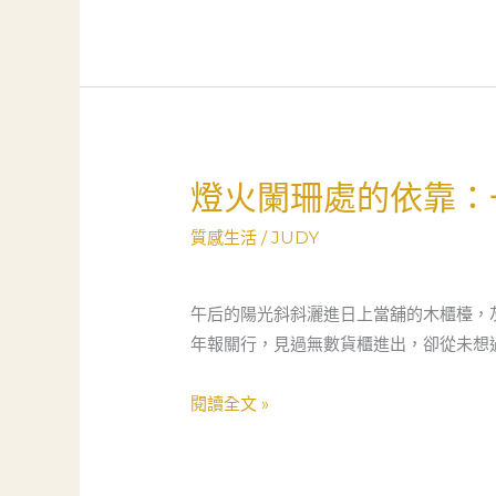
「救
急」
學
到
人
生
燈火闌珊處的依靠：
燈
最
火
珍
質感生活
/
JUDY
闌
貴
珊
的
處
午后的陽光斜斜灑進日上當舖的木櫃檯，
一
的
年報關行，見過無數貨櫃進出，卻從未想
課
依
靠：
閱讀全文 »
一
位
報