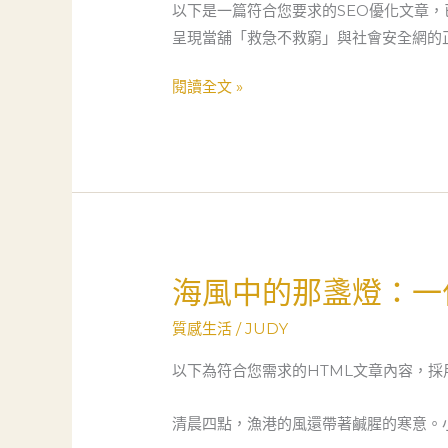
如
以下是一篇符合您要求的SEO優化文章
戲
何
呈現當舖「救急不救窮」與社會安全網的正面價
程
成
式
閱讀全文 »
為
師
他
的
的
逆
社
襲：
會
從
安
三
全
峽
網
海風中的那盞燈：一
海
借
風
錢
質感生活
/
JUDY
中
到
的
以下為符合您需求的HTML文章內容，採
人
那
生
盞
清晨四點，漁港的風還帶著鹹腥的寒意。
重
燈：