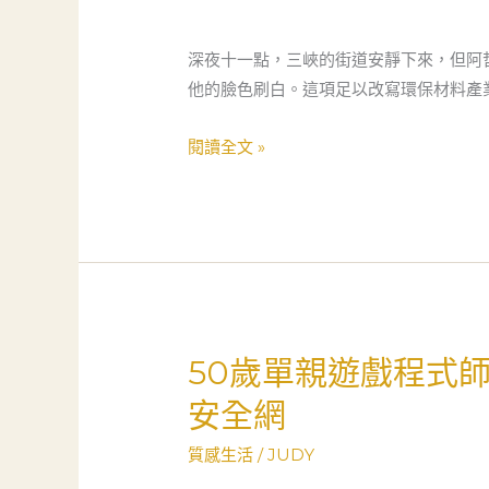
室
到
深夜十一點，三峽的街道安靜下來，但阿
三
他的臉色刷白。這項足以改寫環保材料產
峽：
一
閱讀全文 »
個
研
究
員
的
逆
轉
50歲單親遊戲程式
50
人
歲
安全網
生，
單
當
親
質感生活
/
JUDY
舖
遊