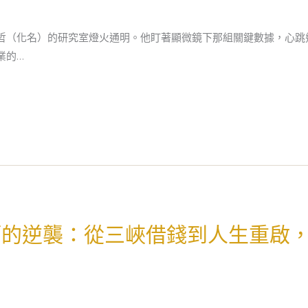
哲（化名）的研究室燈火通明。他盯著顯微鏡下那組關鍵數據，心跳
業的…
師的逆襲：從三峽借錢到人生重啟