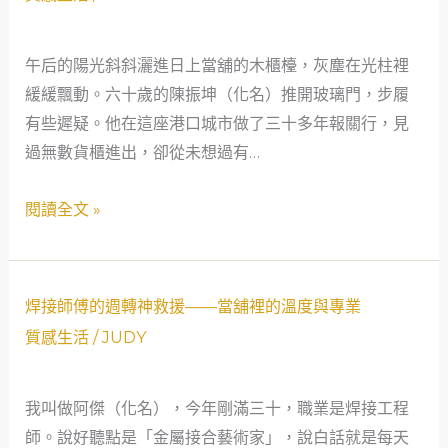
闌
生
珊
最
午后的陽光斜斜灑進日上當舖的木櫃檯，灰塵在光柱裡
處
珍
緩緩飄動。六十歲的陳振坤（化名）推開玻璃門，步履
的
貴
有些遲疑。他在這座港口城市做了三十多年報關行，見
依
的
過無數貨櫃進出，卻從未想過有…
靠：
一
一
課
閱讀全文 »
位
報
關
焊
行
焊接師傅的週轉神救援——當舖裡的溫度與專業
接
老
質感生活
/
JUDY
師
師
傅
傅
我叫做阿傑（化名），今年剛滿三十，職業是焊接工程
的
的
師。說好聽點是「金屬接合藝術家」，說白話就是每天
週