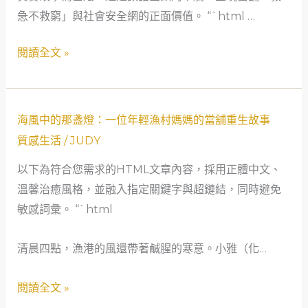
何
急不救窮」與社會安全網的正面價值。 “`html …
式
成
師
閱讀全文 »
為
的
他
逆
的
襲：
海
社
從
海風中的那盞燈：一位年輕漁村媽媽的當舖重生故事
風
會
三
質感生活
/
JUDY
中
安
峽
以下為符合您需求的HTML文章內容，採用正體中文、
的
全
借
溫馨治癒風格，並融入指定關鍵字與超鏈結，同時避免
那
網
錢
敏感詞彙。 “`html
盞
到
燈：
人
清晨四點，漁港的風還帶著鹹腥的寒意。小雅（化…
一
生
位
重
閱讀全文 »
年
啟，