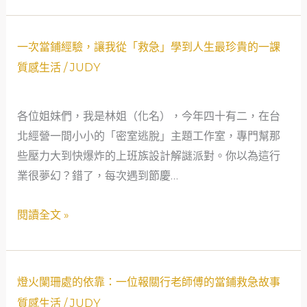
輕
當
漁
舖
一
村
一次當鋪經驗，讓我從「救急」學到人生最珍貴的一課
才
次
媽
是
質感生活
/
JUDY
當
媽
真
鋪
的
正
各位姐妹們，我是林姐（化名），今年四十有二，在台
經
當
的
北經營一間小小的「密室逃脫」主題工作室，專門幫那
驗，
舖
社
些壓力大到快爆炸的上班族設計解謎派對。你以為這行
讓
重
會
業很夢幻？錯了，每次遇到節慶…
我
生
安
從
故
全
閱讀全文 »
「救
事
網
急」
學
燈
到
燈火闌珊處的依靠：一位報關行老師傅的當鋪救急故事
火
人
質感生活
/
JUDY