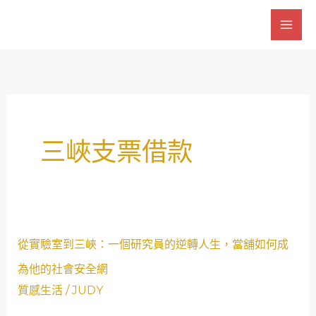
跳
至
主
要
內
容
三峽支票借款
從
從實驗室到三峽：一個研究員的逆轉人生，當舖如何成
實
為他的社會安全網
驗
質感生活
/
JUDY
室