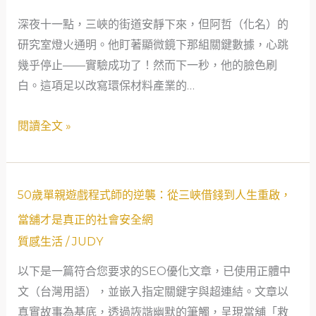
到
深夜十一點，三峽的街道安靜下來，但阿哲（化名）的
三
研究室燈火通明。他盯著顯微鏡下那組關鍵數據，心跳
峽：
幾乎停止——實驗成功了！然而下一秒，他的臉色刷
一
白。這項足以改寫環保材料產業的…
個
研
閱讀全文 »
究
員
的
逆
50
50歲單親遊戲程式師的逆襲：從三峽借錢到人生重啟，
轉
歲
當舖才是真正的社會安全網
人
單
質感生活
/
JUDY
生，
親
當
以下是一篇符合您要求的SEO優化文章，已使用正體中
遊
舖
文（台灣用語），並嵌入指定關鍵字與超連結。文章以
戲
如
真實故事為基底，透過詼諧幽默的筆觸，呈現當舖「救
程