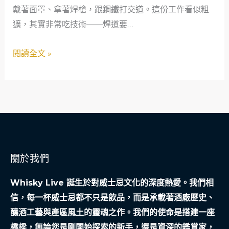
當
戴著面罩、拿著焊槍，跟鋼鐵打交道。這份工作看似粗
轉
鋪
獷，其實非常吃技術——焊道要…
神
救
救
急
閱讀全文 »
援
故
——
事
當
舖
裡
的
溫
關於我們
度
與
Whisky Live 誕生於對威士忌文化的深度熱愛。我們相
專
信，每一杯威士忌都不只是飲品，而是承載著酒廠歷史、
業
釀酒工藝與產區風土的靈魂之作。我們的使命是搭建一座
橋樑，無論您是剛開始探索的新手，還是資深的鑑賞家，