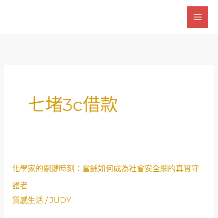
跳
至
主
要
內
容
七堵3c借款
化
化學家的關鍵時刻：當鋪如何成為社會安全網的真實守
學
護者
家
質感生活
/
JUDY
的