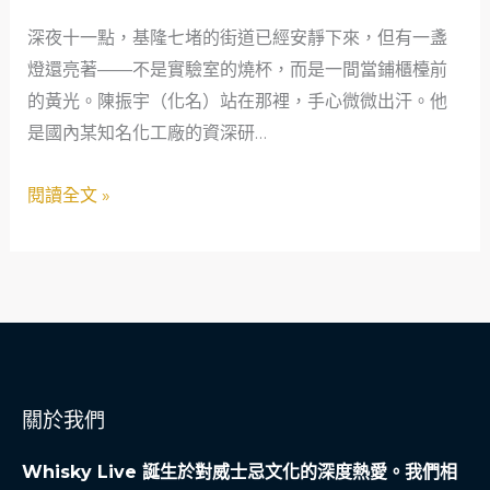
關
深夜十一點，基隆七堵的街道已經安靜下來，但有一盞
鍵
燈還亮著——不是實驗室的燒杯，而是一間當鋪櫃檯前
時
的黃光。陳振宇（化名）站在那裡，手心微微出汗。他
刻：
是國內某知名化工廠的資深研…
當
鋪
閱讀全文 »
如
何
成
為
社
會
安
關於我們
全
網
Whisky Live 誕生於對威士忌文化的深度熱愛。我們相
的