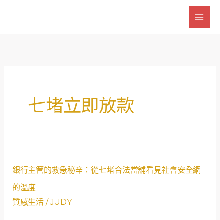
跳
至
主
要
內
容
七堵立即放款
銀
銀行主管的救急秘辛：從七堵合法當舖看見社會安全網
行
的溫度
主
質感生活
/
JUDY
管