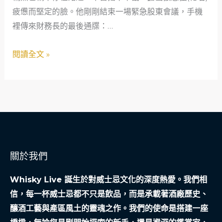
安
疲憊而堅定的臉。他剛剛結束一場緊急股東會議，手機
企
全
裡傳來財務長的最後通牒：…
業
網
重
閱讀全文 »
的
生：
溫
一
度
筆
救
命
資
金
關於我們
背
後
Whisky Live 誕生於對威士忌文化的深度熱愛。我們相
的
信，每一杯威士忌都不只是飲品，而是承載著酒廠歷史、
溫
釀酒工藝與產區風土的靈魂之作。我們的使命是搭建一座
暖