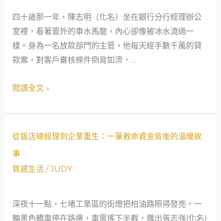
的
四十歲那一年，陳志明（化名）坐在銀行分行經理辦公
救
室裡，看著窗外的車水馬龍，內心卻像被冰水澆過一
急
樣。身為一名放款部門的主管，他每天經手數千萬的貸
秘
款案，對客戶審核條件倒背如流，…
辛：
從
閱讀全文 »
七
堵
合
法
從
從飯店總經理到企業重生：一筆救命資金背後的溫暖故
當
飯
事
舖
店
質感生活
/
JUDY
看
總
見
經
社
深夜十一點，七堵工業區的街燈把柏油路照得發亮，一
理
會
輛黑色轎車停在路邊，車窗搖下半截，露出張志強(化名)
到