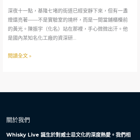
關
深夜十一點，基隆七堵的街道已經安靜下來，但有一盞
鍵
燈還亮著——不是實驗室的燒杯，而是一間當鋪櫃檯前
時
的黃光。陳振宇（化名）站在那裡，手心微微出汗。他
刻：
是國內某知名化工廠的資深研…
當
鋪
閱讀全文 »
如
何
成
為
社
會
安
關於我們
全
網
Whisky Live 誕生於對威士忌文化的深度熱愛。我們相
的