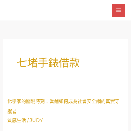
跳
至
主
要
內
容
七堵手錶借款
化
化學家的關鍵時刻：當鋪如何成為社會安全網的真實守
學
護者
家
質感生活
/
JUDY
的