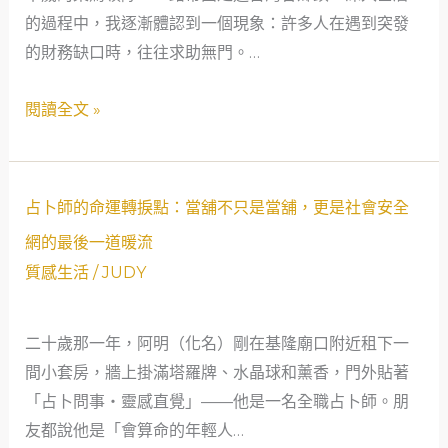
資
的過程中，我逐漸體認到一個現象：許多人在遇到突發
避
重
的財務缺口時，往往求助無門。…
風
生
港：
閱讀全文 »
記
救
急
不
救
占
占卜師的命運轉捩點：當舖不只是當舖，更是社會安全
窮，
卜
網的最後一道暖流
當
師
質感生活
/
JUDY
舖
的
如
命
何
二十歲那一年，阿明（化名）剛在基隆廟口附近租下一
運
成
間小套房，牆上掛滿塔羅牌、水晶球和薰香，門外貼著
轉
為
「占卜問事・靈感直覺」——他是一名全職占卜師。朋
捩
社
友都說他是「會算命的年輕人…
點：