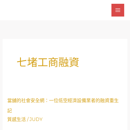
跳
至
主
要
內
容
七堵工商融資
當
當舖的社會安全網：一位低空經濟設備業者的融資重生
舖
記
的
質感生活
/
JUDY
社