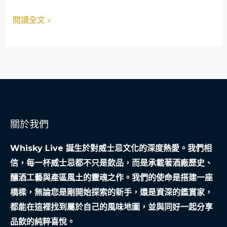
會
當
閱讀全文 »
安
舖
全
不
網
只
是
當
舖，
更
關於我們
是
社
Whisky Live 誕生於對威士忌文化的深度熱愛。我們相
會
信，每一杯威士忌都不只是飲品，而是承載著酒廠歷史、
安
釀酒工藝與產區風土的靈魂之作。我們的使命是搭建一座
全
橋樑，無論您是剛開始探索的新手，還是資深的鑑賞家，
網
都能在這裡找到屬於自己的風味地圖，並與同好一起分享
的
品飲的純粹喜悅。
最