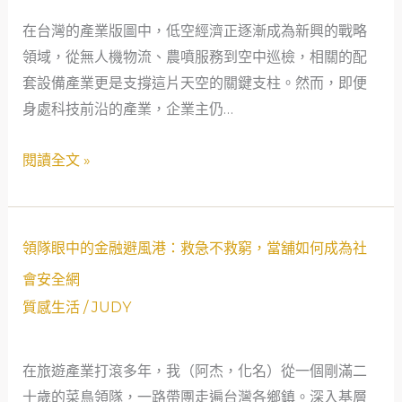
會
在台灣的產業版圖中，低空經濟正逐漸成為新興的戰略
安
領域，從無人機物流、農噴服務到空中巡檢，相關的配
全
套設備產業更是支撐這片天空的關鍵支柱。然而，即便
網：
身處科技前沿的產業，企業主仍…
一
位
閱讀全文 »
低
空
經
濟
領
領隊眼中的金融避風港：救急不救窮，當舖如何成為社
設
隊
會安全網
備
眼
質感生活
/
JUDY
業
中
者
的
的
在旅遊產業打滾多年，我（阿杰，化名）從一個剛滿二
金
融
十歲的菜鳥領隊，一路帶團走遍台灣各鄉鎮。深入基層
融